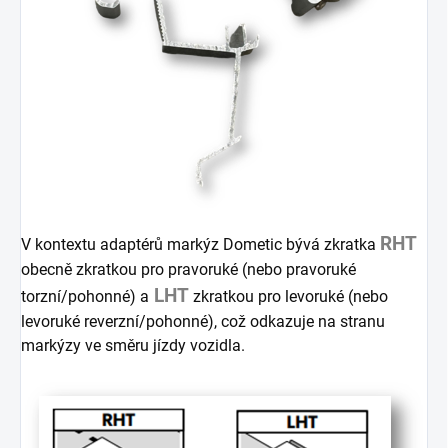
RHT
V kontextu adaptérů markýz Dometic bývá zkratka
obecně zkratkou pro pravoruké (nebo pravoruké
LHT
torzní/pohonné) a
zkratkou pro levoruké (nebo
levoruké reverzní/pohonné), což odkazuje na stranu
markýzy ve směru jízdy vozidla.