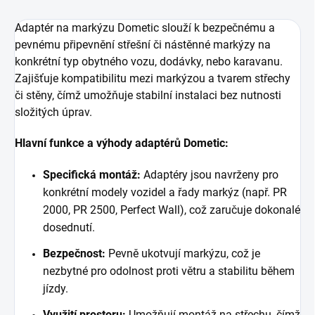
Adaptér na markýzu Dometic slouží k bezpečnému a
pevnému připevnění střešní či nástěnné markýzy na
konkrétní typ obytného vozu, dodávky, nebo karavanu.
Zajišťuje kompatibilitu mezi markýzou a tvarem střechy
či stěny, čímž umožňuje stabilní instalaci bez nutnosti
složitých úprav.
Hlavní funkce a výhody adaptérů Dometic:
Specifická montáž:
Adaptéry jsou navrženy pro
konkrétní modely vozidel a řady markýz (např. PR
2000, PR 2500, Perfect Wall), což zaručuje dokonalé
dosednutí.
Bezpečnost:
Pevně ukotvují markýzu, což je
nezbytné pro odolnost proti větru a stabilitu během
jízdy.
Využití prostoru:
Umožňují montáž na střechu, čímž