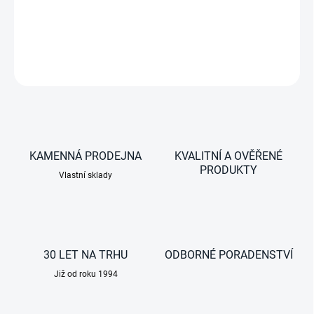
Adaptér č. 21 - Kompatibilní se střešní markýzou PR 2000
DETAILNÍ INFORMACE
ZEPTAT SE
KAMENNÁ PRODEJNA
KVALITNÍ A OVĚŘENÉ
PRODUKTY
Vlastní sklady
30 LET NA TRHU
ODBORNÉ PORADENSTVÍ
Již od roku 1994