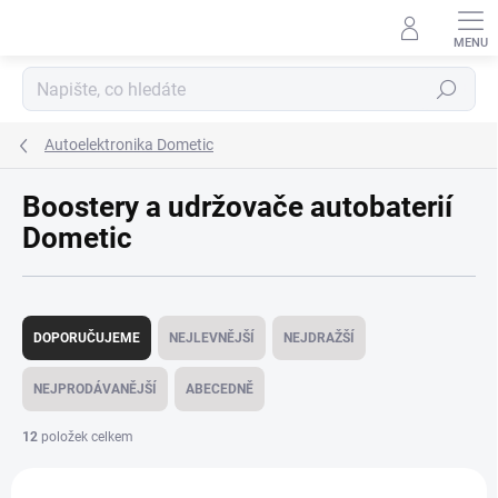
Přejít
na
obsah
Hledat
Autoelektronika Dometic
Boostery a udržovače autobaterií
Dometic
Ř
a
DOPORUČUJEME
NEJLEVNĚJŠÍ
NEJDRAŽŠÍ
z
e
NEJPRODÁVANĚJŠÍ
ABECEDNĚ
n
í
12
položek celkem
p
V
r