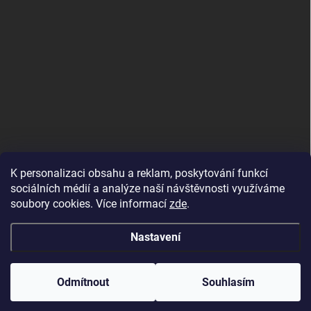
K personalizaci obsahu a reklam, poskytování funkcí
sociálních médií a analýze naší návštěvnosti využíváme
soubory cookies. Více informací
zde
.
Nastavení
Copyright 2026
DALIX, s.r.o.
. Všechna práva vyhrazena.
Upravit nastavení
cookies
Odmítnout
Souhlasím
Vytvořil Shoptet