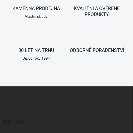
r
á
v
KAMENNÁ PRODEJNA
KVALITNÍ A OVĚŘENÉ
n
k
PRODUKTY
í
Vlastní sklady
y
v
ý
p
i
s
30 LET NA TRHU
ODBORNÉ PORADENSTVÍ
u
Již od roku 1994
Z
á
p
a
t
í
KONTAKT