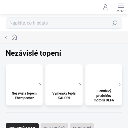
Přejít
na
obsah
Hledat
Domů
Nezávislé topení
Elektrický
Nezávislá topení
Výměníky tepla
předehřev
Eberspächer
KALORI
motoru DEFA
Ř
a