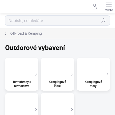
Přejít
na
obsah
Hledat
Off-road & Kemping
Outdorové vybavení
Termohrnky a
Kempingové
Kempingové
termoláhve
židle
stoly