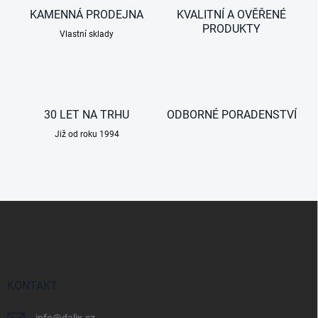
r
á
v
KAMENNÁ PRODEJNA
KVALITNÍ A OVĚŘENÉ
n
k
PRODUKTY
í
Vlastní sklady
y
v
ý
p
i
s
30 LET NA TRHU
ODBORNÉ PORADENSTVÍ
u
Již od roku 1994
Z
á
p
a
t
í
KONTAKT