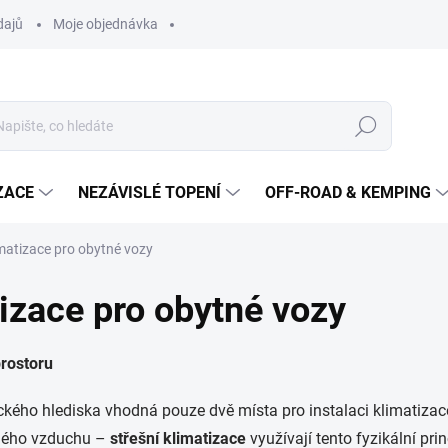
dajů
Moje objednávka
Hledat
ZACE
NEZÁVISLÉ TOPENÍ
OFF-ROAD & KEMPING
matizace pro obytné vozy
izace pro obytné vozy
prostoru
ického hlediska vhodná pouze dvě místa pro instalaci klimatizac
ného vzduchu –
střešní klimatizace
využívají tento fyzikální prin