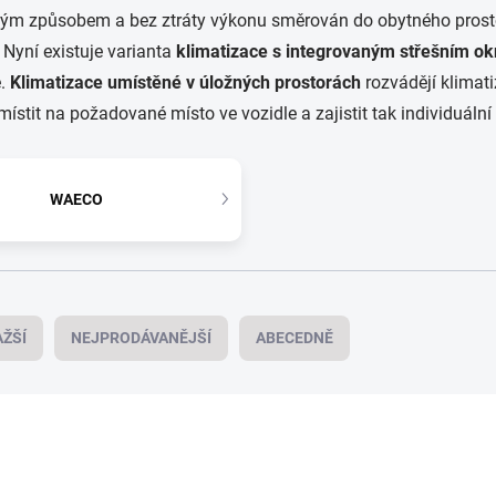
ným způsobem a bez ztráty výkonu směrován do obytného prost
. Nyní existuje varianta
klimatizace s integrovaným střešním o
ě.
Klimatizace umístěné v úložných prostorách
rozvádějí klimat
stit na požadované místo ve vozidle a zajistit tak individuální 
WAECO
ŽŠÍ
NEJPRODÁVANĚJŠÍ
ABECEDNĚ
A