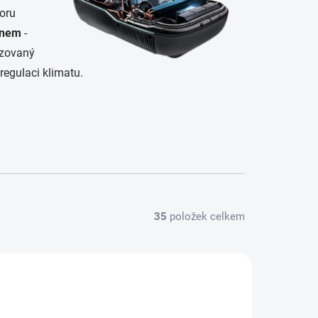
oru
knem
-
izovaný
regulaci klimatu.
35
položek celkem