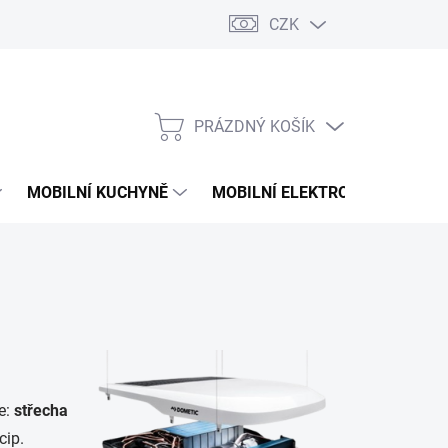
CZK
PRÁZDNÝ KOŠÍK
NÁKUPNÍ
KOŠÍK
MOBILNÍ KUCHYNĚ
MOBILNÍ ELEKTRONIKA
V
e:
střecha
cip.