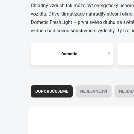
Chladný vzduch tak může být energeticky úspor
vozidla. Dříve klimatizace nahradily střešní okno
Dometic FreshLight – první svého druhu na svět
vzduch hadicovou soustavou s výdechy. Ty lze umí
Dometic
Ř
a
DOPORUČUJEME
NEJLEVNĚJŠÍ
NEJDRA
z
e
n
V
í
ý
p
p
r
i
ZDARM