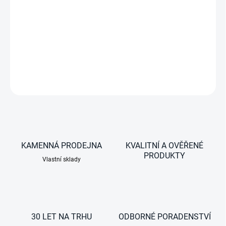
vhodné pouze pro model ENGEL MR-040
DETAILNÍ INFORMACE
ZEPTAT SE
KAMENNÁ PRODEJNA
KVALITNÍ A OVĚŘENÉ
PRODUKTY
Vlastní sklady
30 LET NA TRHU
ODBORNÉ PORADENSTVÍ