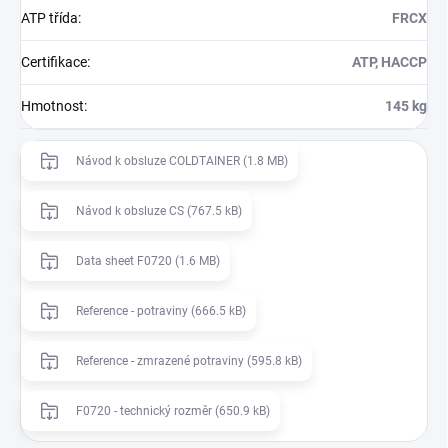
ATP třída
:
FRCX
Certifikace
:
ATP, HACCP
Hmotnost
:
145 kg
Návod k obsluze COLDTAINER (1.8 MB)
Návod k obsluze CS (767.5 kB)
Data sheet F0720 (1.6 MB)
Reference - potraviny (666.5 kB)
Reference - zmrazené potraviny (595.8 kB)
F0720 - technický rozměr (650.9 kB)