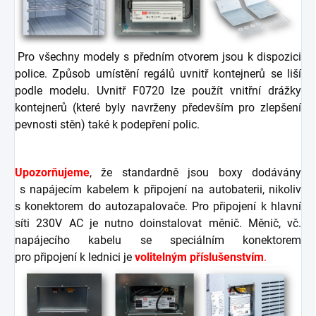
Pro všechny modely s předním otvorem jsou k dispozici
police. Způsob umístění regálů uvnitř kontejnerů se liší
podle modelu. Uvnitř F0720 lze použít vnitřní drážky
kontejnerů (které byly navrženy především pro zlepšení
pevnosti stěn) také k podepření polic.
Upozorňujeme
, že standardně jsou boxy dodávány
s napájecím kabelem k připojení na autobaterii, nikoliv
s konektorem do autozapalovače. Pro připojení k hlavní
síti 230V AC je nutno doinstalovat měnič. Měnič, vč.
napájecího kabelu se speciálním konektorem
pro připojení k lednici je
volitelným příslušenstvím
.