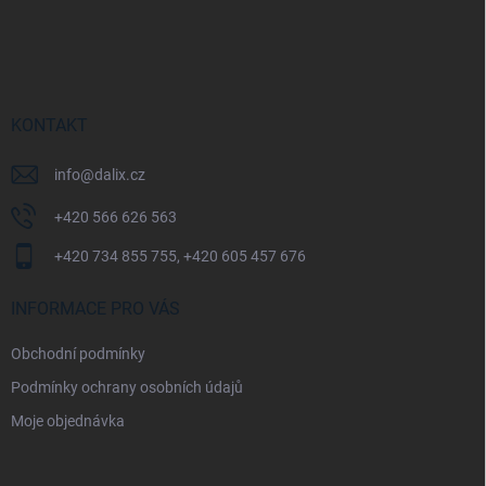
Z
á
p
a
t
í
KONTAKT
info
@
dalix.cz
+420 566 626 563
+420 734 855 755, +420 605 457 676
INFORMACE PRO VÁS
Obchodní podmínky
Podmínky ochrany osobních údajů
Moje objednávka