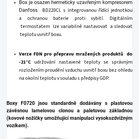
Box je osazen hermeticky uzavřeným kompresorem
BD220CL
s integrovanou řídící jednotkou
Danfoss
a ochranou baterie proti vybití. Digitálním
termostatem lze variabilně nastavovat a sledovat
teplotu uvnitř boxu.
Verze FDN pro přepravu mražených produktů do
-21°C
udržování nastavené teploty se správným
rozložením proudění vzduchu uvnitř boxu bez ohledu
na okolní teplotu v souladu s předpisy GDP.
Boxy F0720 jsou standardně dodávány s plastovou
závěsnou lamelovou clonou a paletovou základnou
(kovové nožičky umožňující manipulaci vysokozdvižným
vozíkem).