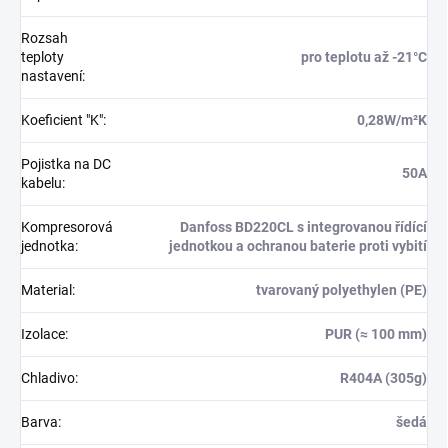
Rozsah
teploty
pro teplotu až -21°C
nastavení
:
Koeficient "K"
:
0,28W/m²K
Pojistka na DC
50A
kabelu
:
Kompresorová
Danfoss BD220CL s integrovanou řídící
jednotka
:
jednotkou a ochranou baterie proti vybití
Material
:
tvarovaný polyethylen (PE)
Izolace
:
PUR (≈ 100 mm)
Chladivo
:
R404A (305g)
Barva
:
šedá