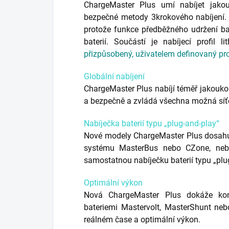
ChargeMaster Plus umí nabíjet jakou
bezpečné metody 3krokového nabíjení. L
protože funkce předběžného udržení bat
baterií. Součástí je nabíjecí profil li
přizpůsobený, uživatelem definovaný prof
Globální nabíjení
ChargeMaster Plus nabíjí téměř jakoukol
a bezpečně a zvládá všechna možná síťo
Nabíječka baterií typu „plug-and-play“
Nové modely ChargeMaster Plus dosahuj
systému MasterBus nebo CZone, nebo
samostatnou nabíječku baterií typu „plu
Optimální výkon
Nová ChargeMaster Plus dokáže kom
bateriemi Mastervolt, MasterShunt ne
reálném čase a optimální výkon.