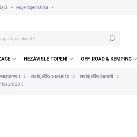
dajů
Moje objednávka
Hledat
ZACE
NEZÁVISLÉ TOPENÍ
OFF-ROAD & KEMPING
 Mastervolt
Nabíječky a Měniče
Nabíječky baterií
lus 24/20-3
13 576 Kč
12 
10 100 Kč bez DPH