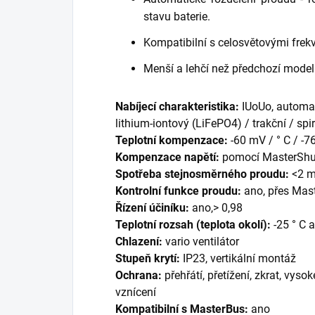
stavu baterie.
Kompatibilní s celosvětovými frek
Menší a lehčí než předchozí model
Nabíjecí charakteristika:
IUoUo, automat
lithium-iontový (LiFePO4) / trakční / spi
Teplotní kompenzace:
-60 mV / ° C / -7
Kompenzace napětí:
pomocí MasterShu
Spotřeba stejnosměrného proudu:
<2 m
Kontrolní funkce proudu:
ano, přes Mas
Řízení účiníku:
ano,> 0,98
Teplotní rozsah (teplota okolí):
-25 ° C a
Chlazení:
vario ventilátor
Stupeň krytí:
IP23, vertikální montáž
Ochrana:
přehřátí, přetížení, zkrat, vyso
vznícení
Kompatibilní s MasterBus:
ano