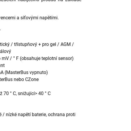
vencemi a síťovými napětími.
.
ický / třístupňový + pro gel / AGM /
rálový
6 mV / ° F (obsahuje teplotní sensor)
nt
A (MasterBus vypnuto)
terBus nebo CZone
ž 70 ° C, snižující> 40 ° C
ké / nízké napětí baterie, ochrana proti