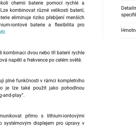
koli chemii baterie pomocí rychlé a
Detailn
ze kombinovat různé velikosti baterií,
specif
erie eliminuje riziko přebíjení menších
thium-iontové baterie a flexibilita pro
Hmotn
il.
i kombinaci dvou nebo tří baterií rychle
vá napětí a frekvence po celém světě.
í plné funkčnosti v rámci kompletního
 je lze také použít jako pohodlnou
g-and-play“.
unikovat přímo s lithium-iontovými
bo systémovým displejem pro úpravy v