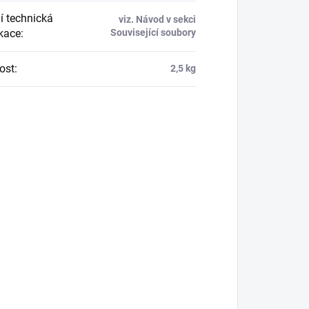
í technická
viz. Návod v sekci
ikace
:
Související soubory
ost
:
2,5 kg