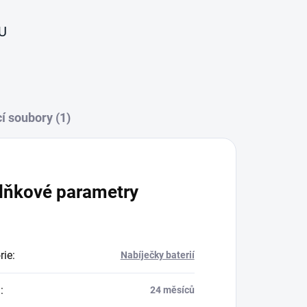
U
í soubory (1)
lňkové parametry
rie
:
Nabíječky baterií
a
:
24 měsíců