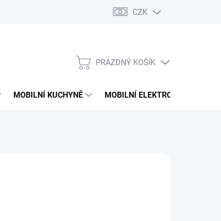
CZK
PRÁZDNÝ KOŠÍK
NÁKUPNÍ
KOŠÍK
MOBILNÍ KUCHYNĚ
MOBILNÍ ELEKTRONIKA
V
221 Kč