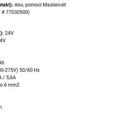
ntakt):
Ano, pomocí Mastervolt
í # 77030500)
2):
24V
4V
Ah
80-275V) 50/60 Hz
 / 5,6A
 do 6 mm2
m