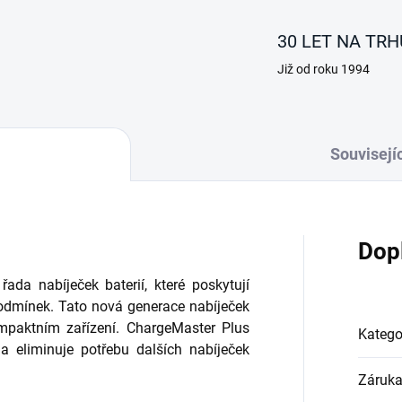
30 LET NA TRH
Již od roku 1994
Souvisejíc
Dop
ada nabíječek baterií, které poskytují
podmínek. Tato nová generace nabíječek
ompaktním zařízení. ChargeMaster Plus
Katego
a eliminuje potřebu dalších nabíječek
Záruk