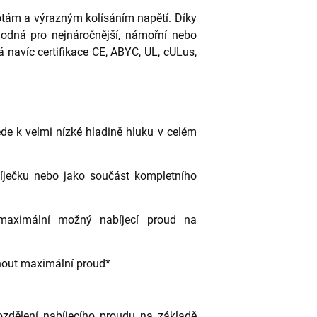
otám a výrazným kolísáním napětí. Díky
vhodná pro nejnáročnější, námořní nebo
 navíc certifikace CE, ABYC, UL, cULus,
de k velmi nízké hladině hluku v celém
íječku nebo jako součást kompletního
 maximální možný nabíjecí proud na
out maximální proud*
ozdělení nabíjecího proudu na základě