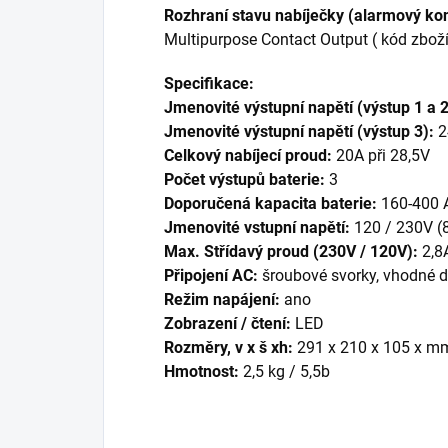
Rozhraní stavu nabíječky (alarmový ko
Multipurpose Contact Output ( kód zbož
Specifikace:
Jmenovité výstupní napětí (výstup 1 a 
Jmenovité výstupní napětí (výstup 3):
2
Celkový nabíjecí proud:
20A při 28,5V
Počet výstupů baterie:
3
Doporučená kapacita baterie:
160-400 
Jmenovité vstupní napětí:
120 / 230V (
Max. Střídavý proud (230V / 120V):
2,8A
Připojení AC:
šroubové svorky, vhodné
Režim napájení:
ano
Zobrazení / čtení:
LED
Rozměry, v x š xh:
291 x 210 x 105 x m
Hmotnost:
2,5 kg / 5,5b