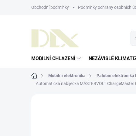
Přejít
Obchodní podmínky
Podmínky ochrany osobních ú
na
obsah
MOBILNÍ CHLAZENÍ
NEZÁVISLÉ KLIMATI
Domů
Mobilní elektronika
Palubní elektronika
Automatická nabíječka MASTERVOLT ChargeMaster P
ZNAČKA:
MASTERVOLT HOLANDSKO
AKCE