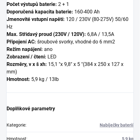
Počet výstupů baterie:
2 + 1
Doporučená kapacita baterie:
160-400 Ah
Jmenovité vstupní napětí:
120 / 230V (80-275V) 50/60
Hz
Max. Střídavý proud (230V / 120V):
6,8A / 13,5A
Připojení AC:
šroubové svorky, vhodné do 6 mm2
Režim napájení:
ano
Zobrazení / čtení:
LED
Rozměry, v x š xh:
15,1 "x 9,8" x 5 "(384 x 250 x 127 x
mm)
Hmotnost:
5,9 kg / 13lb
Doplňkové parametry
Kategorie
:
Nabíječky baterií
Hmotnost
:
5,9 kg