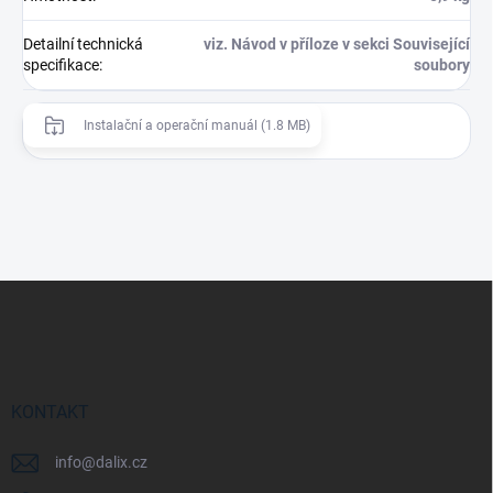
Detailní technická
viz. Návod v příloze v sekci Související
specifikace
:
soubory
Instalační a operační manuál (1.8 MB)
Z
á
p
a
t
í
KONTAKT
info
@
dalix.cz