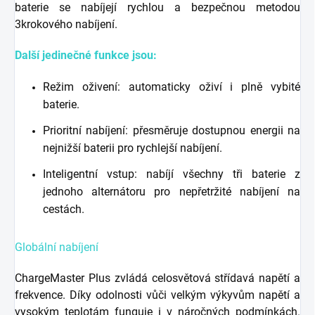
baterie se nabíjejí rychlou a bezpečnou metodou
3krokového nabíjení.
Další jedinečné funkce jsou:
Režim oživení: automaticky oživí i plně vybité
baterie.
Prioritní nabíjení: přesměruje dostupnou energii na
nejnižší baterii pro rychlejší nabíjení.
Inteligentní vstup: nabíjí všechny tři baterie z
jednoho alternátoru pro nepřetržité nabíjení na
cestách.
Globální nabíjení
ChargeMaster Plus zvládá celosvětová střídavá napětí a
frekvence. Díky odolnosti vůči velkým výkyvům napětí a
vysokým teplotám funguje i v náročných podmínkách.