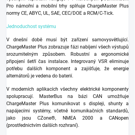
Pro námořní a mobilní trhy splňuje ChargeMaster Plus
normy CE, ABYC, UL, SAE, CEC/DOE a RCM/C-Tick.
Jednoduchost systému
V dnešní době musí být zařízení samovysvětlující.
ChargeMaster Plus zobrazuje fázi nabíjení všech výstupů
srozumitelným způsobem. Robustní a ergonomické
připojení šetří čas instalace. Integrovaný VSR eliminuje
potřebu dalších komponent a zajišťuje, že energie
alternátorů je vedena do baterií.
V moderních aplikacích všechny elektrické komponenty
spolupracují. MasterBus na bázi CAN umožňuje
ChargeMaster Plus komunikovat s displeji, shunty a
napájecími systémy, včetně komunikačních standardů,
jako jsou CZone®, NMEA 2000 a CANopen
(prostřednictvím dalších rozhraní).