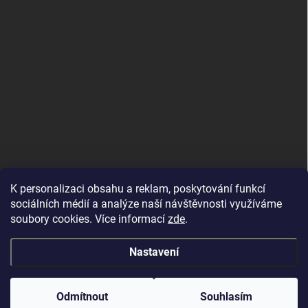
K personalizaci obsahu a reklam, poskytování funkcí
sociálních médií a analýze naší návštěvnosti využíváme
soubory cookies. Více informací
zde
.
Nastavení
Copyright 2026
DALIX, s.r.o.
. Všechna práva vyhrazena.
Upravit nastavení
cookies
Odmítnout
Souhlasím