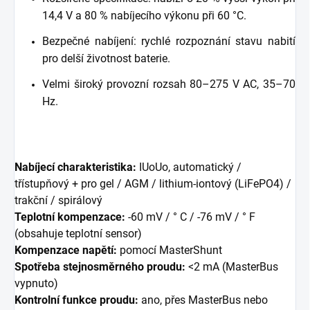
14,4 V a 80 % nabíjecího výkonu při 60 °C.
Bezpečné nabíjení: rychlé rozpoznání stavu nabití
pro delší životnost baterie.
Velmi široký provozní rozsah 80–275 V AC, 35–70
Hz.
Nabíjecí charakteristika:
IUoUo, automatický /
třístupňový + pro gel / AGM / lithium-iontový (LiFePO4) /
trakční / spirálový
Teplotní kompenzace:
-60 mV / ° C / -76 mV / ° F
(obsahuje teplotní sensor)
Kompenzace napětí:
pomocí MasterShunt
Spotřeba stejnosměrného proudu:
<2 mA (MasterBus
vypnuto)
Kontrolní funkce proudu:
ano, přes MasterBus nebo