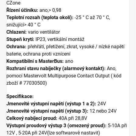
CZone
Řízení účiníku:
ano,> 0,98
Teplotní rozsah (teplota okolí):
-25 ° C až 70 ° C,
snižující> 40 ° C
Chlazení:
vario ventilátor
Stupeň krytí:
IP23, vertikální montáž
Ochrana:
přehřátí, přetížení, zkrat, vysoké / nízké napětí
baterie, ochrana proti vznícení
Kompatibilní s MasterBus:
ano
Rozhraní stavu nabíječky (alarmový kontakt):
Ano,
pomocí Mastervolt Multipurpose Contact Output ( kód
zboží # 77030500)
Specifikace:
Jmenovité výstupní napětí (výstup 1 a 2):
24V
Jmenovité výstupní napětí (výstup 3):
12 nebo 24V
Celkový nabíjecí proud:
40A při 28,8V
Výstupní proudový výstup 3 (omezený proud):
5-10A při
12V , 5-20A při 24V(lze softwarově nastavit)