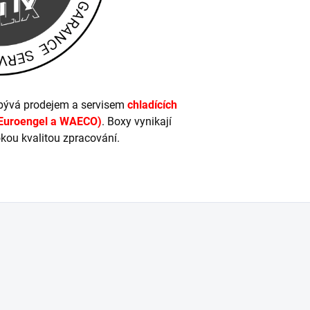
zabývá prodejem a servisem
chladících
e Euroengel a WAECO)
. Boxy vynikají
okou kvalitou zpracování.