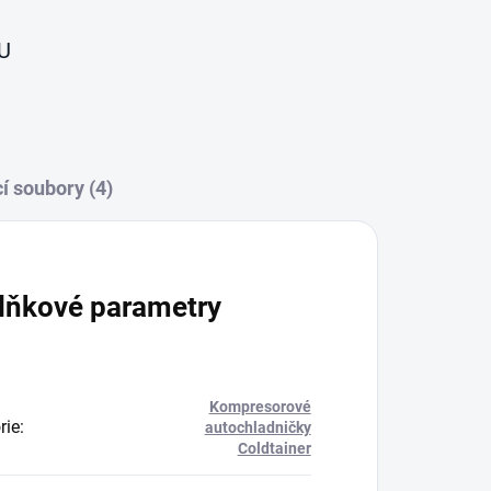
U
í soubory (4)
lňkové parametry
Kompresorové
rie
:
autochladničky
Coldtainer