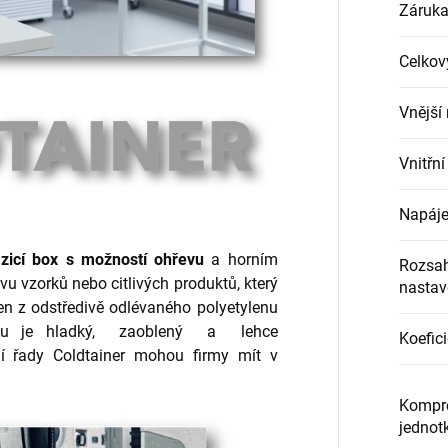
Záruk
Celkov
Vnější
Vnitřn
Napáje
zicí box
s možností ohřevu
a horním
Rozsah
avu vzorků nebo citlivých produktů, který
nastav
ben z odstředivě odlévaného polyetylenu
xu je hladký, zaoblený a lehce
Koefici
ní řady Coldtainer mohou firmy mít v
Kompr
jednot