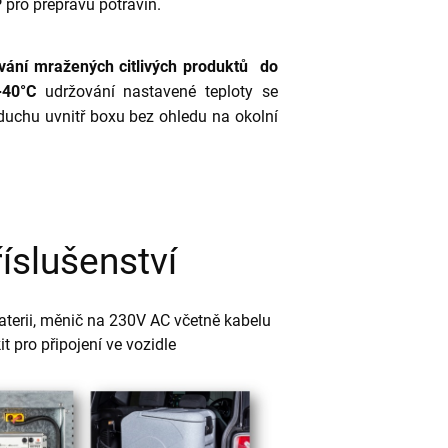
ro přepravu potravin.
vání mražených citlivých produktů do
+40°C
udržování nastavené teploty se
uchu uvnitř boxu bez ohledu na okolní
říslušenství
aterii, měnič na 230V AC včetně kabelu
it pro připojení ve vozidle