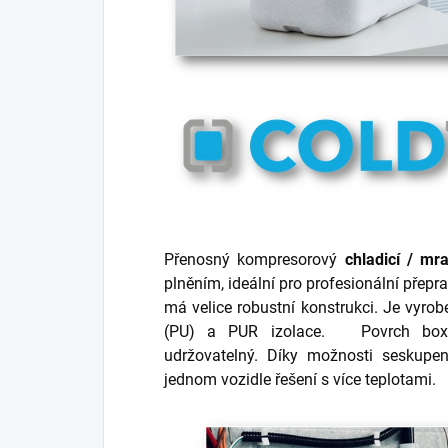
Přenosný kompresorový
chladicí / mra
plněním, ideální pro profesionální přepr
má velice robustní konstrukci. Je vyro
(PU) a PUR izolace. Povrch bo
udržovatelný. Díky možnosti seskupe
jednom vozidle řešení s více teplotami.