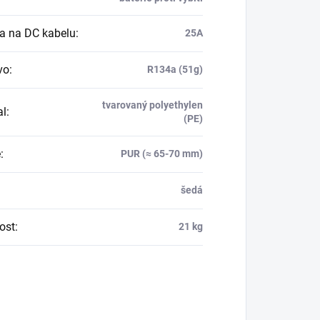
ka na DC kabelu
:
25A
vo
:
R134a (51g)
tvarovaný polyethylen
al
:
(PE)
e
:
PUR (≈ 65-70 mm)
šedá
ost
:
21 kg