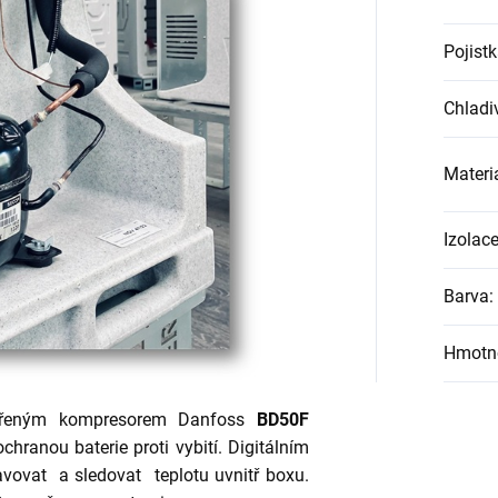
Pojist
Chladi
Materi
Izolac
Barva
:
Hmotn
avřeným kompresorem Danfoss
BD50F
chranou baterie proti vybití. Digitálním
vovat a sledovat teplotu uvnitř boxu.