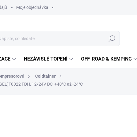
dajů
Moje objednávka
Hledat
ZACE
NEZÁVISLÉ TOPENÍ
OFF-ROAD & KEMPING
ompresorové
Coldtainer
EL)T0022 FDH, 12/24V DC, +40°C až -24°C
72 588 Kč
60 
49 990 Kč bez DPH