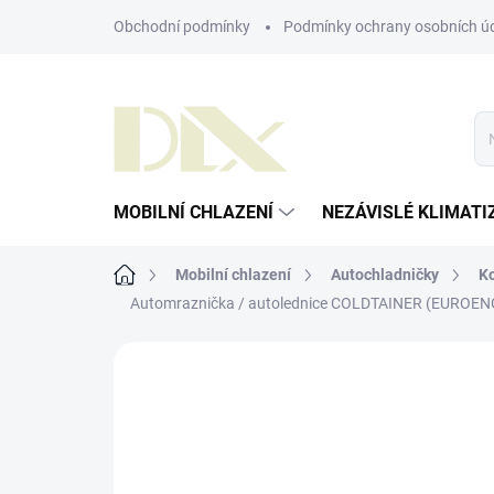
Přejít
Obchodní podmínky
Podmínky ochrany osobních ú
na
obsah
MOBILNÍ CHLAZENÍ
NEZÁVISLÉ KLIMATI
Domů
Mobilní chlazení
Autochladničky
K
Automraznička / autolednice COLDTAINER (EUROENG
ZNAČKA:
COLDTAINER
AKCE