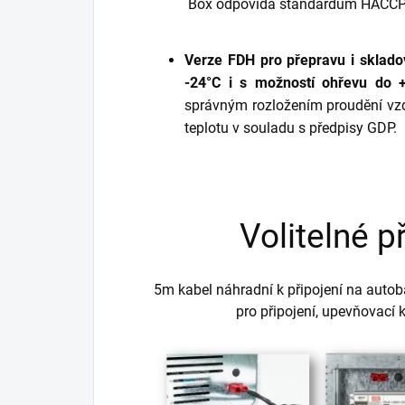
Box odpovídá standardům HACCP p
Verze FDH pro přepravu i sklado
-24°C i s možností ohřevu
do 
správným rozložením proudění vzd
teplotu v souladu s předpisy GDP.
Volitelné p
5m kabel náhradní k připojení na autob
pro připojení, upevňovací k