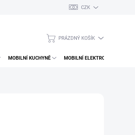
CZK
PRÁZDNÝ KOŠÍK
NÁKUPNÍ
KOŠÍK
MOBILNÍ KUCHYNĚ
MOBILNÍ ELEKTRONIKA
V
488 Kč