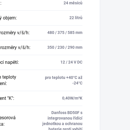
a
:
24 měsíců
ý objem
:
22 litrů
 rozměry v/š/h
:
480 / 375 / 585 mm
í rozměry v/š/h
:
350 / 230 / 290 mm
cí napětí
:
12 / 24 V DC
 teploty
pro teplotu +40°C až
ení
:
-24°C
ent "K"
:
0,40W/m²K
Danfoss BD50F s
esorová
integrovanou řídící
ka
:
jednotkou a ochranou
baterie proti vybití