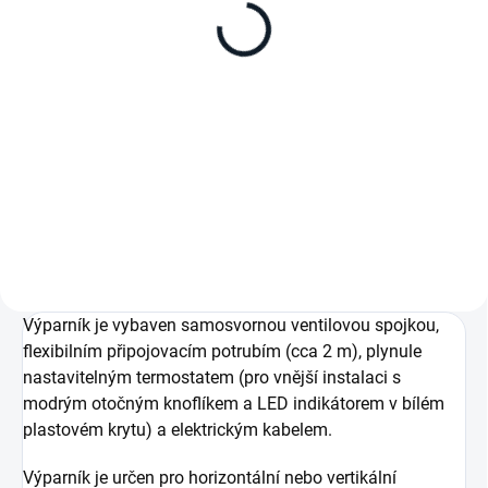
55
54
Doporučeno do max. objemu 130
Dopručeno do max. objemu 130 l,
l, krychlové provedení
horizontální provedení
Výparník je vybaven samosvornou ventilovou spojkou,
flexibilním připojovacím potrubím (cca 2 m), plynule
nastavitelným termostatem (pro vnější instalaci s
modrým otočným knoflíkem a LED indikátorem v bílém
plastovém krytu) a elektrickým kabelem.
Výparník je určen pro horizontální nebo vertikální