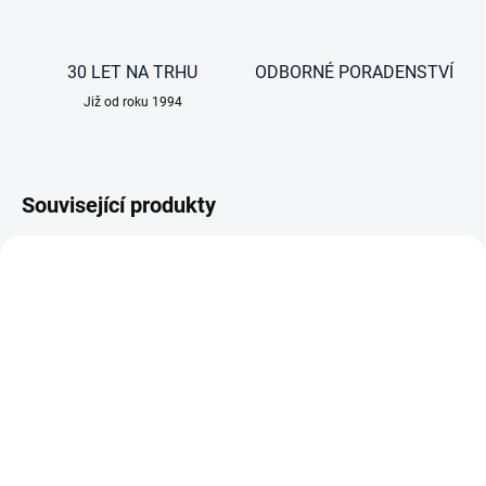
30 LET NA TRHU
ODBORNÉ PORADENSTVÍ
Již od roku 1994
Související produkty
AKCE
AKCE
DO 3 DNŮ
DO 3 DNŮ
Kompresorová jednotka
Kompresorová jednotka
Dometic ColdMachine CU
Dometic ColdMachine CU