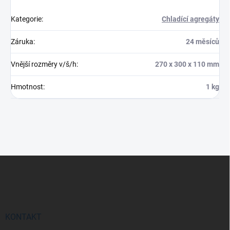
Kategorie
:
Chladící agregáty
Záruka
:
24 měsíců
Vnější rozměry v/š/h
:
270 x 300 x 110 mm
Hmotnost
:
1 kg
Z
á
p
a
t
í
KONTAKT