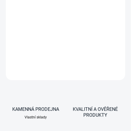
−
+
Chladicí kapacita: maximálně 100 l (s 50mm PU izolací)
DETAILNÍ INFORMACE
ZEPTAT SE
KAMENNÁ PRODEJNA
KVALITNÍ A OVĚŘENÉ
PRODUKTY
Vlastní sklady