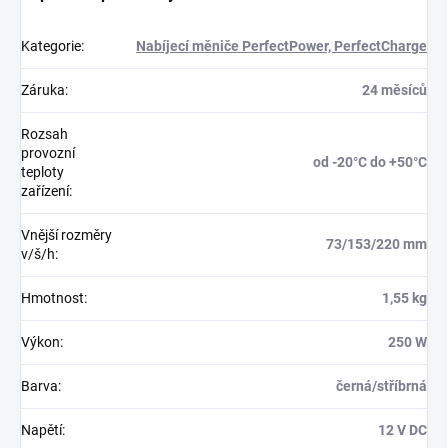
Kategorie
:
Nabíjecí měniče PerfectPower, PerfectCharge
Záruka
:
24 měsíců
Rozsah
provozní
od -20°C do +50°C
teploty
zařízení
:
Vnější rozměry
73/153/220 mm
v/š/h
:
Hmotnost
:
1,55 kg
Výkon
:
250 W
Barva
:
černá/stříbrná
Napětí
:
12 V DC