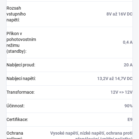
Rozsah
vstupního
8V až 16V DC
napětí
:
Příkon v
pohotovostním
0,4 A
režimu
(standby)
:
Nabíjecí proud
:
20 A
Nabíjecí napětí
:
13,2V až 14,7V DC
Transformace
:
12V => 12V
Účinnost
:
90%
Certifikace
:
E9
Ochrana
Vysoké napětí, nízké napětí, ochrana proti