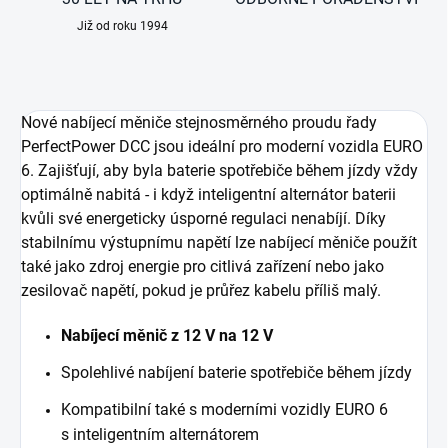
Již od roku 1994
Nové nabíjecí měniče stejnosměrného proudu řady
PerfectPower DCC jsou ideální pro moderní vozidla EURO
6. Zajišťují, aby byla baterie spotřebiče během jízdy vždy
optimálně nabitá - i když inteligentní alternátor baterii
kvůli své energeticky úsporné regulaci nenabíjí. Díky
stabilnímu výstupnímu napětí lze nabíjecí měniče použít
také jako zdroj energie pro citlivá zařízení nebo jako
zesilovač napětí, pokud je průřez kabelu příliš malý.
Nabíjecí měnič z 12 V na 12 V
Spolehlivé nabíjení baterie spotřebiče během jízdy
Kompatibilní také s moderními vozidly EURO 6
s inteligentním alternátorem