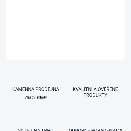
−
+
Nabíjecí měnič z 12 V na 12 V, 20 A
DETAILNÍ INFORMACE
ZEPTAT SE
KAMENNÁ PRODEJNA
KVALITNÍ A OVĚŘENÉ
PRODUKTY
Vlastní sklady
30 LET NA TRHU
ODBORNÉ PORADENSTVÍ