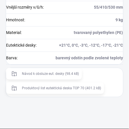
Vnější rozměry v/š/h
:
55/410/530 mm
Hmotnost
:
9 kg
Material
:
tvarovaný polyethylen (PE)
Eutektické desky
:
+21°C, 0°C, -3°C, -12°C, -17°C, -21°C
Barva
:
barevný odstín podle zvolené teploty
Návod k obsluze eut. desky (98.4 kB)
Produktový list eutektická deska TOP 70 (401.2 kB)