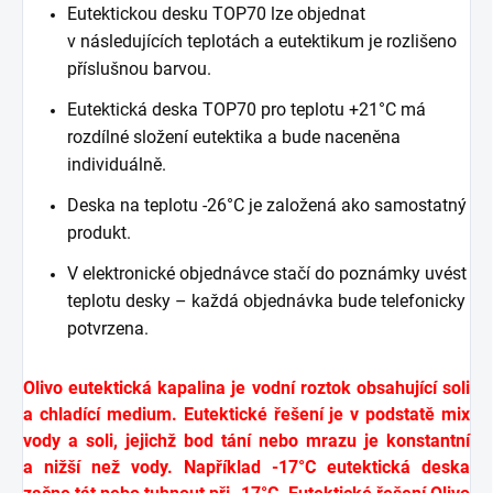
Eutektickou desku TOP70 lze objednat
v následujících teplotách a eutektikum je rozlišeno
příslušnou barvou.
Eutektická deska TOP70 pro teplotu +21°C má
rozdílné složení eutektika a bude naceněna
individuálně.
Deska na teplotu -26°C je založená ako samostatný
produkt.
V elektronické objednávce stačí do poznámky uvést
teplotu desky – každá objednávka bude telefonicky
potvrzena.
Olivo eutektická kapalina je vodní roztok obsahující soli
a chladící medium. Eutektické řešení je v podstatě mix
vody a soli, jejichž bod tání nebo mrazu je konstantní
a nižší než vody. Například -17°C eutektická deska