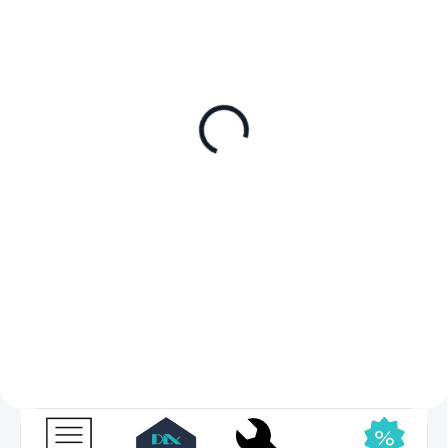
SKLADEM
Eutekticky chlazený
izolovaný box Olivo BAC
70
105 litrů, série BAC, vhodné pro
skladování suchého
ledu, silikonové těsnění, otevření
víka o 115°, robustní konstrukce,
4 zapuštěné...