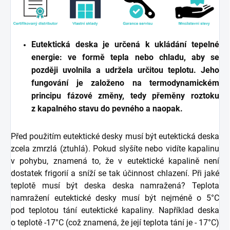
Eutektická deska je určená k ukládání tepelné
energie: ve formě tepla nebo chladu, aby se
později uvolnila a udržela určitou teplotu. Jeho
fungování je založeno na termodynamickém
principu fázové změny, tedy přeměny roztoku
z kapalného stavu do pevného a naopak.
Před použitím eutektické desky musí být eutektická deska
zcela zmrzlá (ztuhlá). Pokud slyšíte nebo vidíte kapalinu
v pohybu, znamená to, že v eutektické kapalině není
dostatek frigorií a sníží se tak účinnost chlazení. Při jaké
teplotě musí být deska deska namražená? Teplota
namražení eutektické desky musí být nejméně o 5°C
pod teplotou tání eutektické kapaliny. Například deska
o teplotě -17°C (což znamená, že její teplota tání je - 17°C)