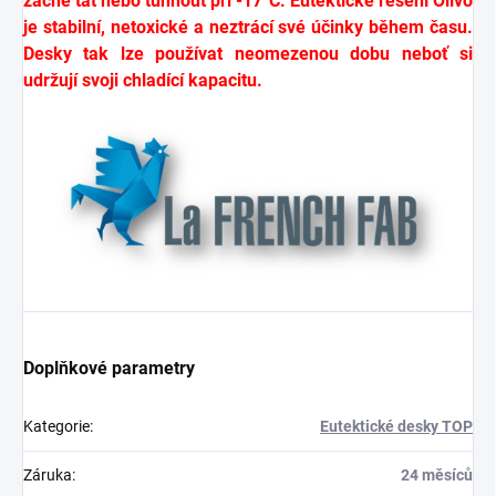
začne tát nebo tuhnout při -17°C. Eutektické řešení Olivo
je stabilní, netoxické a neztrácí své účinky během času.
Desky tak lze používat neomezenou dobu neboť si
udržují svoji chladící kapacitu.
Doplňkové parametry
Kategorie
:
Eutektické desky TOP
Záruka
:
24 měsíců