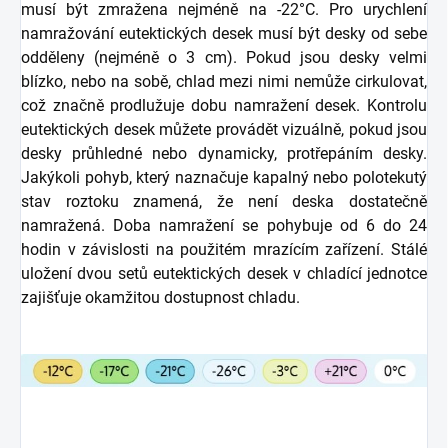
musí být zmražena nejméně na -22°C. Pro urychlení
namražování eutektických desek musí být desky od sebe
odděleny (nejméně o 3 cm). Pokud jsou desky velmi
blízko, nebo na sobě, chlad mezi nimi nemůže cirkulovat,
což značně prodlužuje dobu namražení desek. Kontrolu
eutektických desek můžete provádět vizuálně, pokud jsou
desky průhledné nebo dynamicky, protřepáním desky.
Jakýkoli pohyb, který naznačuje kapalný nebo polotekutý
stav roztoku znamená, že není deska dostatečně
namražená. Doba namražení se pohybuje od 6 do 24
hodin v závislosti na použitém mrazícím zařízení. Stálé
uložení dvou setů eutektických desek v chladící jednotce
zajišťuje okamžitou dostupnost chladu.