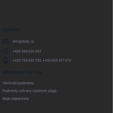
Z
á
p
a
t
í
KONTAKT
info
@
dalix.cz
+420 566 626 563
+420 734 855 755, +420 605 457 676
INFORMACE PRO VÁS
Obchodní podmínky
Podmínky ochrany osobních údajů
Moje objednávka