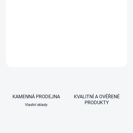
−
+
Sada spirálových kabelů pro velké zatížení, pasuje na
originální videokabel couvací kamery Volvo a umožňuje
připojení kamery pro přívěs
DETAILNÍ INFORMACE
ZEPTAT SE
KAMENNÁ PRODEJNA
KVALITNÍ A OVĚŘENÉ
PRODUKTY
Vlastní sklady