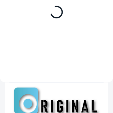
550
550 litrů, vhodný pro Anglický trh
(UK), série ROLL, vynikající
izolační vlastnosti, lze vložit max.
3 police, otevření dveří
o 270°, uzavírací...