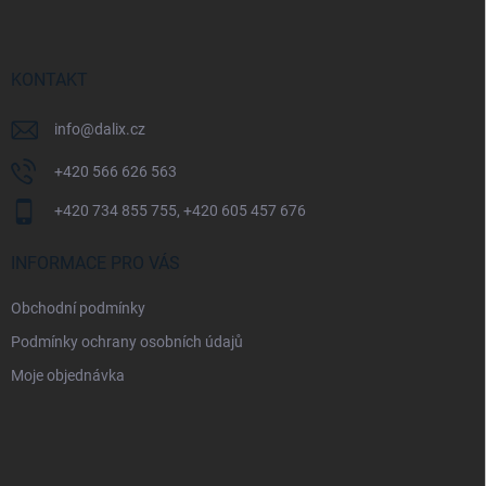
p
a
t
í
KONTAKT
info
@
dalix.cz
+420 566 626 563
+420 734 855 755, +420 605 457 676
INFORMACE PRO VÁS
Obchodní podmínky
Podmínky ochrany osobních údajů
Moje objednávka