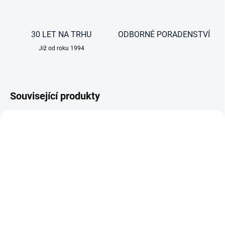
30 LET NA TRHU
ODBORNÉ PORADENSTVÍ
Již od roku 1994
Související produkty
AKCE
NA DOTAZ
Eutekticky chlazený
kontejner Olivo ROLL