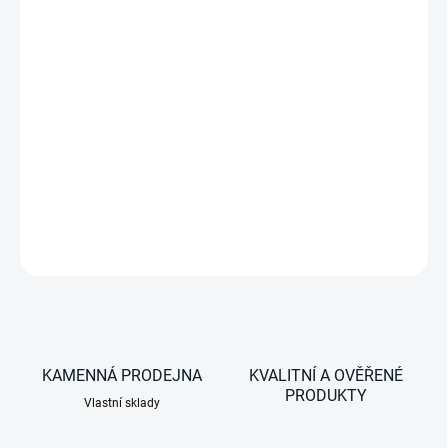
22 litrů, zásobník pro suchý led, pro ROLL 550, hliník
(aluminium)
DETAILNÍ INFORMACE
ZEPTAT SE
KAMENNÁ PRODEJNA
KVALITNÍ A OVĚŘENÉ
PRODUKTY
Vlastní sklady