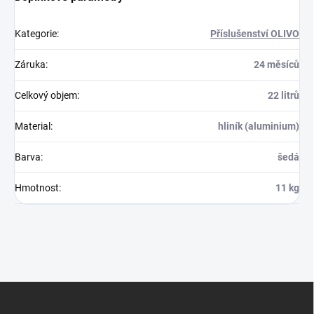
Kategorie
:
Příslušenství OLIVO
Záruka
:
24 měsíců
Celkový objem
:
22 litrů
Material
:
hliník (aluminium)
Barva
:
šedá
Hmotnost
:
11 kg
Z
á