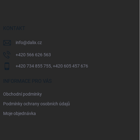
á
p
a
t
í
KONTAKT
info
@
dalix.cz
+420 566 626 563
+420 734 855 755, +420 605 457 676
INFORMACE PRO VÁS
Obchodní podmínky
Podmínky ochrany osobních údajů
Moje objednávka