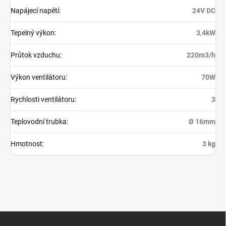
Napájecí napětí
:
24V DC
Tepelný výkon
:
3,4kW
Průtok vzduchu
:
220m3/h
Výkon ventilátoru
:
70W
Rychlosti ventilátoru
:
3
Teplovodní trubka
:
Ø 16mm
Hmotnost
:
3 kg
Z