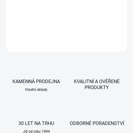
−
+
Teplovodní výměník pro vozidla s napětím 24V DC
DETAILNÍ INFORMACE
ZEPTAT SE
KAMENNÁ PRODEJNA
KVALITNÍ A OVĚŘENÉ
PRODUKTY
Vlastní sklady
30 LET NA TRHU
ODBORNÉ PORADENSTVÍ
Již od roku 1994