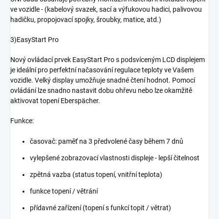
ve vozidle - (kabelový svazek, sací a výfukovou hadici, palivovou
hadičku, propojovací spojky, šroubky, matice, atd.)
3)EasyStart Pro
Nový ovládací prvek EasyStart Pro s podsvíceným LCD displejem
je ideální pro perfektní načasování regulace teploty ve Vašem
vozidle. Velký display umožňuje snadné čtení hodnot. Pomocí
ovládání lze snadno nastavit dobu ohřevu nebo lze okamžitě
aktivovat topení Eberspächer.
Funkce:
časovač: paměť na 3 předvolené časy během 7 dnů
vylepšené zobrazovací vlastnosti displeje - lepší čitelnost
zpětná vazba (status topení, vnitřní teplota)
funkce topení / větrání
přídavné zařízení (topení s funkcí topit / větrat)