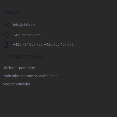
a
t
í
KONTAKT
info
@
dalix.cz
+420 566 626 563
+420 734 855 755, +420 605 457 676
INFORMACE PRO VÁS
Obchodní podmínky
Podmínky ochrany osobních údajů
Moje objednávka