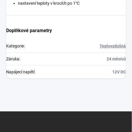
nastavení teploty v krocích po 1°C
Doplňkové parametry
Kategorie
:
Teplovzdušná
Záruka
:
24 měsíců
Napájecí napětí
:
12V DC
Z
á
p