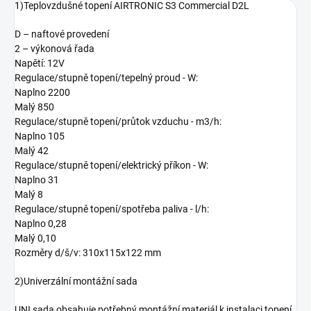
1)Teplovzdušné topení AIRTRONIC S3 Commercial D2L
D – naftové provedení
2 – výkonová řada
Napětí: 12V
Regulace/stupně topení/tepelný proud - W:
Naplno 2200
Malý 850
Regulace/stupně topení/průtok vzduchu - m3/h:
Naplno 105
Malý 42
Regulace/stupně topení/elektrický příkon - W:
Naplno 31
Malý 8
Regulace/stupně topení/spotřeba paliva - l/h:
Naplno 0,28
Malý 0,10
Rozměry d/š/v: 310x115x122 mm
2)Univerzální montážní sada
UNI sada obsahuje potřebný montážní materiál k instalaci topení