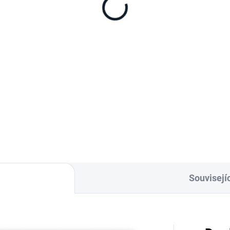
pelnou ochranou
ENGEL
napájecí kabel
vhodná pro modely ENGEL
kompresorovým
MD14F, MD17F, MD27F, MT35
adničkám ENGEL, konektor
MT45F-S, MT35F-V, MT45F-V,
žilový zahnutý, délka kabelu
MD45F-CD-P(combi), MD60F,
MD60F-C, MD80F-S, MD80-F-
Souvisejíc