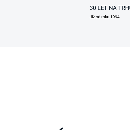
30 LET NA TRH
Již od roku 1994
SKLADEM
SKL
ginál DC napájecí
Originální směrová ta
bel ENGEL 12 V s
pojistka do DC kabelu