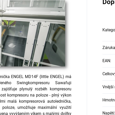
Dop
Katego
Záruk
EAN
:
Celkov
znička ENGEL MD14F (little ENGEL) má
řeného Swingkompresoru Sawafuji
Vnější
á zajišťuje plynulý rozběh kompresoru
slost kompresoru na poloze - plný výkon
Hmotn
lmi malá kompresorová autolednička,
 poloze, umožňuje maximální využití
Napětí
avena vyvýšeným víkem s malými dvířky