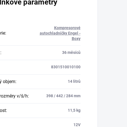
lňkové parametry
Kompresorové
rie
:
autochladničky Engel -
Boxy
a
:
36 měsíců
8301510010100
ý objem
:
14 litrů
 rozměry v/š/h
:
398 / 442 / 284 mm
ost
:
11,5 kg
:
12V