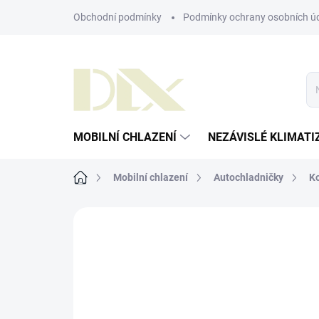
Přejít
Obchodní podmínky
Podmínky ochrany osobních ú
na
obsah
MOBILNÍ CHLAZENÍ
NEZÁVISLÉ KLIMATI
Domů
Mobilní chlazení
Autochladničky
K
ZNAČKA:
SAWAFUJI (HONDA) - JAPONSKO
AKCE