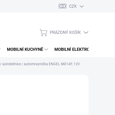
CZK
PRÁZDNÝ KOŠÍK
NÁKUPNÍ
KOŠÍK
MOBILNÍ KUCHYNĚ
MOBILNÍ ELEKTRONIKA
V
/ autolednice / automraznička ENGEL MD14F, 12V
700 Kč