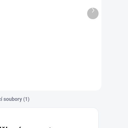
Další
produkt
DC napájecí kabel
ke kompresorovým
chladničkám ENGEL, konektor
F-S,
dvoužilový zahnutý, délka kabelu
3m
C-S
í soubory (1)