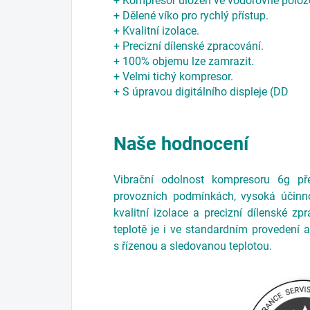
+ Kompresor uložen ve vodorovné poloz
+ Dělené víko pro rychlý přístup.
+ Kvalitní izolace.
+ Precizní dílenské zpracování.
+ 100% objemu lze zamrazit.
+ Velmi tichý kompresor.
+ S úpravou digitálního displeje (DD
Naše hodnocení
Vibrační odolnost kompresoru 6g pře
provozních podmínkách, vysoká účinno
kvalitní izolace a precizní dílenské zp
teplotě je i ve standardním provedení 
s řízenou a sledovanou teplotou.