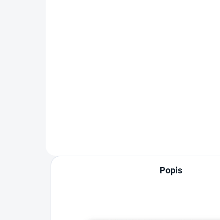
te
vhodný pouze pro modely ENGEL
MD14F, MD14F-DD
DC 
ke 
chl
dvou
3m
Popis