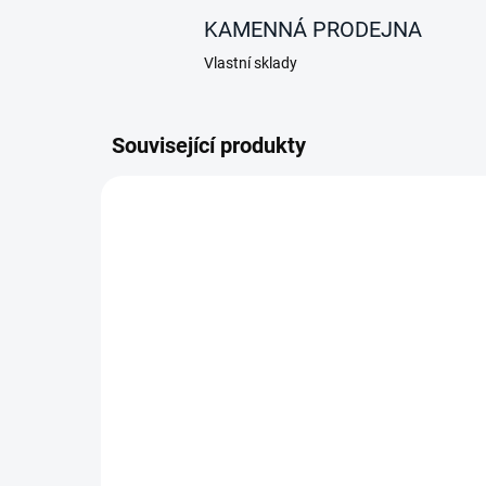
KAMENNÁ PRODEJNA
Vlastní sklady
Související produkty
AKCE
SKLADEM
Napájecí zdroj (adaptér)
Ori
ENGEL 230V AC/12V DC
ka