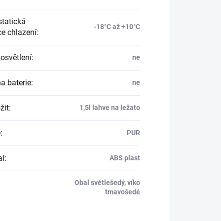
tatická
-18°C až +10°C
ce chlazení
:
 osvětlení
:
ne
a baterie
:
ne
žit
:
1,5l lahve na ležato
e
:
PUR
al
:
ABS plast
Obal světlešedý, víko
tmavošedé