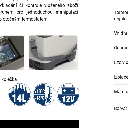
i vkládání či kontrole vloženého zboží.
pruhem pro jednoduchou manipulaci.
Termos
regula
no otočným termostatem.
Vnitřní
Ochran
Lze vlo
Izolac
 kolečka
Materi
Barva
: