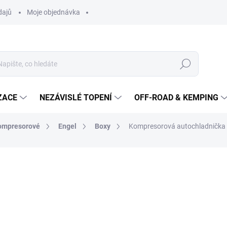
dajů
Moje objednávka
Hledat
ZACE
NEZÁVISLÉ TOPENÍ
OFF-ROAD & KEMPING
ompresorové
Engel
Boxy
Kompresorová autochladnička 
22 591 Kč
14 
12 149 Kč bez DPH
Měrná
SKLADEM