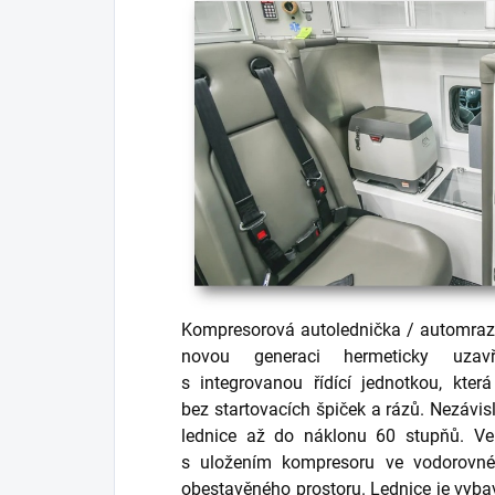
Kompresorová autolednička / automra
novou generaci hermeticky uzav
s integrovanou řídící jednotkou, kter
bez startovacích špiček a rázů. Nezávi
lednice až do náklonu 60 stupňů. Ve
s uložením kompresoru ve vodorovné
obestavěného prostoru. Lednice je vyb