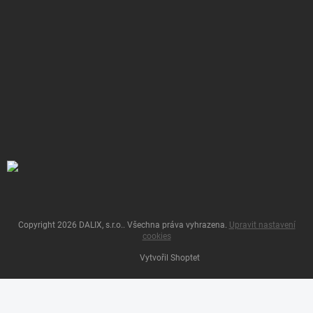
Copyright 2026
DALIX, s.r.o.
. Všechna práva vyhrazena.
Upravit nastavení
cookies
Vytvořil Shoptet