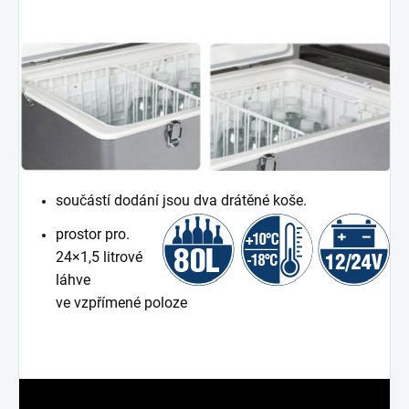
součástí dodání jsou dva drátěné koše.
prostor pro.
24×1,5 litrové
láhve
ve vzpřímené poloze