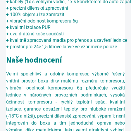
+
kabely (1x s volnými vodiči, 1x s konektorem do auto-zapa
+
precizní dílenské zpracování
+
100% objemu lze zamrazit
+
vibrační odolnost kompresoru 6g
+
kvalitní izolace PUR
+
dva drátěné koše součástí
+
kvalitně zpracovaná madla pro přenos a uzavření lednice
+
prostor pro 24×1,5 litrové láhve ve vzpřímené poloze
Naše hodnocení
Velmi spolehlivý a odolný kompresor, výborně řešený
vnitřní prostor boxu díky malému rozměru kompresoru,
vibrační odolnost kompresoru 6g předurčuje využití
lednice v náročných provozních podmínkách, vysoká
účinnost kompresoru - rychlý teplotní spád, kvalitní
izolace, garance dosažení teploty pro hluboké mražení
(-18°C a nižší), precizní dílenské zpracování, výparník není
integrován do boxu a tím jednoduchá oprava nebo
výměna, díky metalickému laku velmi atraktivní vzhled.