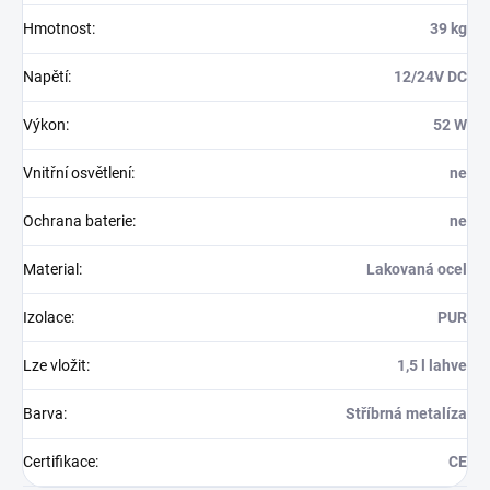
Hmotnost
:
39 kg
Napětí
:
12/24V DC
Výkon
:
52 W
Vnitřní osvětlení
:
ne
Ochrana baterie
:
ne
Material
:
Lakovaná ocel
Izolace
:
PUR
Lze vložit
:
1,5 l lahve
Barva
:
Stříbrná metalíza
Certifikace
:
CE