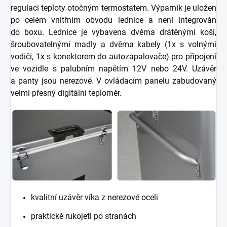
regulaci teploty otočným termostatem. Výparník je uložen
po celém vnitřním obvodu lednice a není integrován
do boxu. Lednice je vybavena dvěma drátěnými koši,
šroubovatelnými madly a dvěma kabely (1x s volnými
vodiči, 1x s konektorem do autozapalovače) pro připojení
ve vozidle s palubním napětím 12V nebo 24V. Uzávěr
a panty jsou nerezové. V ovládacím panelu zabudovaný
velmi přesný digitální teploměr.
kvalitní uzávěr víka z nerezové oceli
praktické rukojeti po stranách