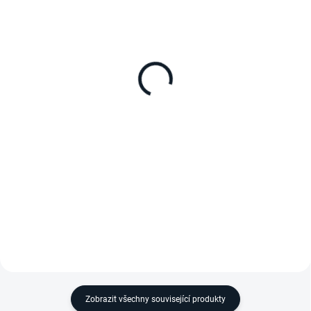
SKLADEM
SKLADEM
Napájecí zdroj (adaptér)
DC napájecí kabel
Dometic DPS 80
12/24V pro
kompresorové
autolednice zahnutý
série DPS, připojuje 24V DC
autolednice k síti 110–240V AC,
DC napájecí kabel
81W
ke kompresorovým chladničkám,
Dometic, Waeco, Indel B,
Mobicool, IGLOO a Vitrifrigo,
konektor dvoužilový zahnutý,
délka 2m
Zobrazit všechny související produkty