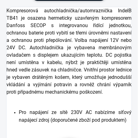
Kompresorová autochladnička/automraznička IndelB
TB41 je osazena hermeticky uzavřeným kompresorem
Danfoss SECOP s integrovanou řídící jednotkou,
ochranou baterie proti vybití se třemi úrovněmi nastavení
a ochranou proti přepólování. Volba napájení 12V nebo
24V DC. Autochladnička je vybavena membránovým
ovladačem s displejem ukazujícím teplotu. DC pojistka
není umístěna v kabelu, nýbrž je praktičtěji umístěna
hned vedle zásuvek na chladničce. Vnitřní prostor lednice
je vybaven drátěným košem, který umožňuje jednodušší
vkládání a vyjímání potravin a rovněž chrání výparník
proti případnému mechanickému poškození.
Pro napájení ze sítě 230V AC nabízíme síťový
napájecí zdroj (doporučené zboží pod produktem)