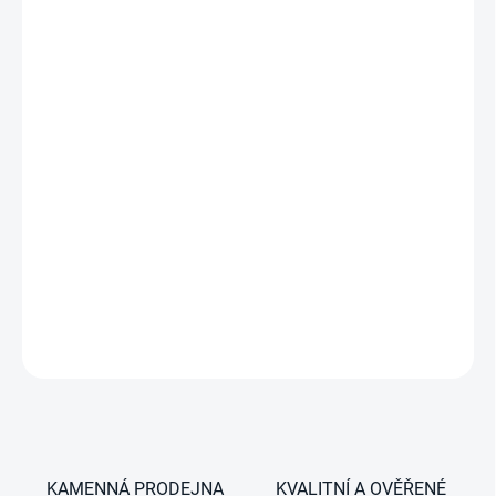
40 litrů, 12/24V DC, kompresorová autochladnička
DETAILNÍ INFORMACE
ZEPTAT SE
KAMENNÁ PRODEJNA
KVALITNÍ A OVĚŘENÉ