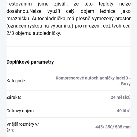
Testováním jsme zjistili, že této teploty nelze
dosáhnou.
Nelze využít celý objem lednice jako
mrazničku. Autochladnička má přesně vymezený prostor
(označen ryskou na výparníku) pro mražení, což tvoří cca
2/3 objemu autoledničky.
Doplňkové parametry
Kompresorové autochladničky IndelB -
Kategorie
:
Boxy
Záruka
:
24 měsíců
Celkový objem
:
40 litrů
Vnější rozměry v/
445/ 350/ 585 mm
š/h
: