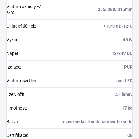
Vnitřní rozměry v/
355/ 280/ 315mm
š/h
:
Chladicí účinek
:
+10°C až -12°C
Výkon
:
45 W
Napětí
:
12/24V DC
Izolace
:
PUR
Vnitřní osvětlení
:
ano LED
Lze vložit
:
1,5 l lahev
Hmotnost
:
17 kg
Barva
:
tmavě šedá s kombinaci světle šedé
Certifikace
:
CE