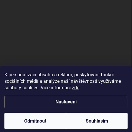
K personalizaci obsahu a reklam, poskytování funkcí
sociálních médií a analýze naší návštěvnosti využíváme
soubory cookies. Více informací
zde
.
Nastavení
Copyright 2026
DALIX, s.r.o.
. Všechna práva vyhrazena.
Upravit nastavení
cookies
Odmítnout
Souhlasím
Vytvořil Shoptet