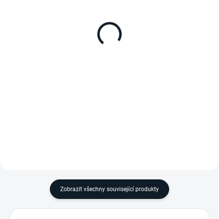
autoledničku
sada Dometic Slide
SLD75U
sada 2 popruhů
pro 75L velikostní varianty série
CFX3 75DZ, CFX5 75DZ, CFF
70DZ
Zobrazit všechny související produkty