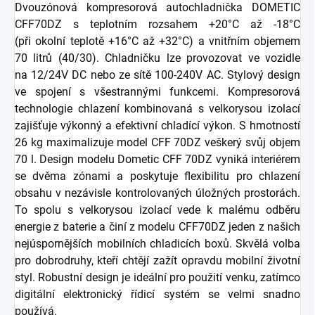
Dvouzónová kompresorová autochladnička DOMETIC
CFF70DZ s teplotním rozsahem +20°C až -18°C
(při okolní teplotě +16°C až +32°C) a vnitřním objemem
70 litrů (40/30). Chladničku lze provozovat ve vozidle
na 12/24V DC nebo ze sítě 100-240V AC.
Stylový design
ve spojení s všestrannými funkcemi. Kompresorová
technologie chlazení kombinovaná s velkorysou izolací
zajišťuje výkonný a efektivní chladící výkon.
S hmotností
26 kg maximalizuje model CFF 70DZ veškerý svůj objem
70 l. Design modelu Dometic CFF 70DZ vyniká interiérem
se dvěma zónami a poskytuje flexibilitu pro chlazení
obsahu v nezávisle kontrolovaných úložných prostorách.
To spolu s velkorysou izolací vede k malému odběru
energie z baterie a činí z modelu CFF70DZ jeden z našich
nejúspornějších mobilních chladicích boxů. Skvělá volba
pro dobrodruhy, kteří chtějí zažít opravdu mobilní životní
styl.
Robustní design je ideální pro použití venku, zatímco
digitální elektronický řídicí systém se velmi snadno
používá.