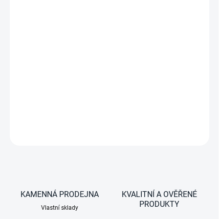
−
+
70 (30/40) litrů, série CFF, dvouzónová chladnička,
12/24V DC a 100-240V AC, černá s kombinací světle šedé
DETAILNÍ INFORMACE
ZEPTAT SE
KAMENNÁ PRODEJNA
KVALITNÍ A OVĚŘENÉ
PRODUKTY
Vlastní sklady