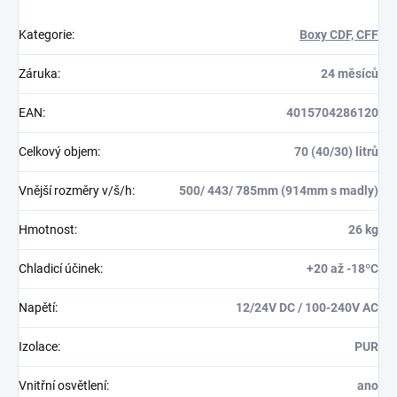
Kategorie
:
Boxy CDF, CFF
Záruka
:
24 měsíců
EAN
:
4015704286120
Celkový objem
:
70 (40/30) litrů
Vnější rozměry v/š/h
:
500/ 443/ 785mm (914mm s madly)
Hmotnost
:
26 kg
Chladicí účinek
:
+20 až -18ºC
Napětí
:
12/24V DC / 100-240V AC
Izolace
:
PUR
Vnitřní osvětlení
:
ano