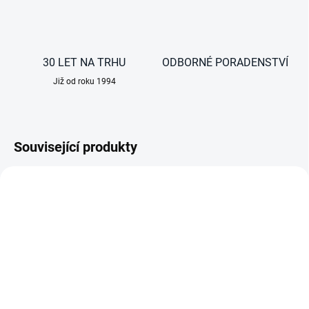
30 LET NA TRHU
ODBORNÉ PORADENSTVÍ
Již od roku 1994
Související produkty
NOVINKA
AKCE
TIP
SKLADEM
DO TÝDNE
Rychloupínací popruh na
Výsuvná upevňovací