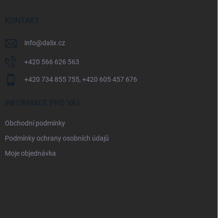
t
í
KONTAKT
info
@
dalix.cz
+420 566 626 563
+420 734 855 755, +420 605 457 676
INFORMACE PRO VÁS
Obchodní podmínky
Podmínky ochrany osobních údajů
Moje objednávka