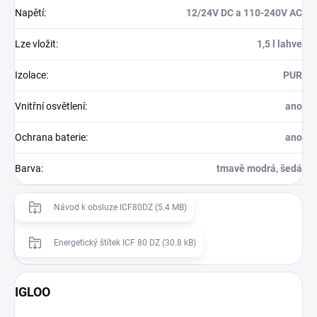
Napětí
:
12/24V DC a 110-240V AC
Lze vložit
:
1,5 l lahve
Izolace
:
PUR
Vnitřní osvětlení
:
ano
Ochrana baterie
:
ano
Barva
:
tmavě modrá, šedá
Návod k obsluze ICF80DZ (5.4 MB)
Energetický štítek ICF 80 DZ (30.8 kB)
IGLOO