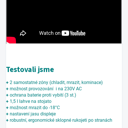
Testovali jsme
+
2 samostatné zóny (chladit, mrazit, kominace)
+
možnost provozování i na 230V AC
+
ochrana baterie proti vybití (3 st.)
+
1,5 l lahve na stojato
+
možnost mrazit do -18°C
+
nastavení jasu displeje
+
robustní, ergonomické sklopné rukojeti po stranách