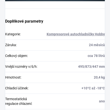
Doplňkové parametry
Kategorie
:
Kompresorové autochladničky Hobby
Záruka
:
24 měsíců
Celkový objem
:
cca 78 litrů
Vnější rozměry v/š/h
:
495/873/447 mm
Hmotnost
:
20,4 kg
Chladicí účinek
:
+10°C až -18ºC
Termostatická
ano
regulace chlazení
: