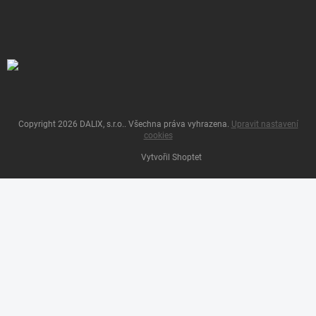
Copyright 2026
DALIX, s.r.o.
. Všechna práva vyhrazena.
Upravit nastavení
cookies
Vytvořil Shoptet