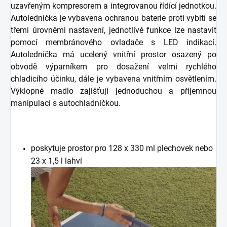
uzavřeným kompresorem a integrovanou řídící jednotkou.
Autolednička je vybavena ochranou baterie proti vybití se
třemi úrovněmi nastavení, jednotlivé funkce lze nastavit
pomocí membránového ovladače s LED indikací.
Autolednička má ucelený vnitřní prostor osazený po
obvodě výparníkem pro dosažení velmi rychlého
chladicího účinku, dále je vybavena vnitřním osvětlením.
Výklopné madlo zajišťují jednoduchou a příjemnou
manipulací s autochladničkou.
poskytuje prostor pro 128 x 330 ml plechovek
nebo
23 x 1,5 l lahví