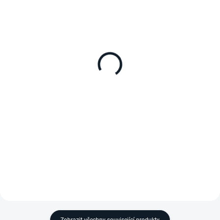
SKLADEM
DO TÝDNE
Rychloupínací popruh na
Výsuvná upevňovací
autoledničku
sada Dometic Slide
SLD75U
sada 2 popruhů
pro 75L velikostní varianty série
CFX3 75DZ, CFX5 75DZ, CFF
70DZ
Zobrazit všechny související produkty