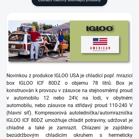
N
ovinkou
z produkce IGLOO USA je chladicí popř. mrazicí
box IGLOO ICF 80DZ o objemu 78 litrů. Box je
konstruován k provozu v zásuvce na stejnosměrný proud
v automobilu 12 nebo 24V, na lodi, v obytném
automobilu, nebo zásuvce na střídavý proud 110-240 V
(hlavní síť).
Kompresorová autolednička/automraznička
IGLOO ICF 80DZ umožňuje chladit potraviny, udržovat je
chladné a také je zamrazit. Chlazení je zajištěno
bezúdržbovým chladicím okruhem s hermeticky