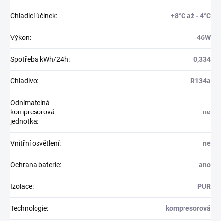
Chladicí účinek
:
+8°C až - 4°C
Výkon
:
46W
Spotřeba kWh/24h
:
0,334
Chladivo
:
R134a
Odnímatelná
kompresorová
ne
jednotka
:
Vnitřní osvětlení
:
ne
Ochrana baterie
:
ano
Izolace
:
PUR
Technologie
:
kompresorová