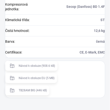
Kompresorová
Secop (Danfoss) BD 1.4F
jednotka
:
Klimatická třída
:
ST
Čistá hmotnost
:
12,6 kg
Barva
:
černá
Certifikace
:
CE, E-Mark, EMC
Návod k obsluze (908.6 kB)
Návod k obsluze EU (5 MB)
TB28AM BIG (446 kB)