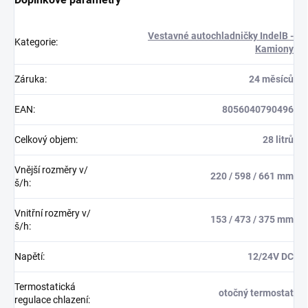
Vestavné autochladničky IndelB -
Kategorie
:
Kamiony
Záruka
:
24 měsíců
EAN
:
8056040790496
Celkový objem
:
28 litrů
Vnější rozměry v/
220 / 598 / 661 mm
š/h
:
Vnitřní rozměry v/
153 / 473 / 375 mm
š/h
:
Napětí
:
12/24V DC
Termostatická
otočný termostat
regulace chlazení
: