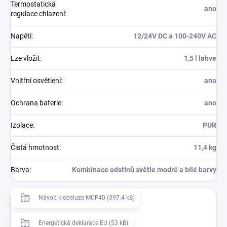
Termostatická
ano
regulace chlazení
:
Napětí
:
12/24V DC a 100-240V AC
Lze vložit
:
1,5 l lahve
Vnitřní osvětlení
:
ano
Ochrana baterie
:
ano
Izolace
:
PUR
Čistá hmotnost
:
11,4 kg
Barva
:
Kombinace odstínů světle modré a bílé barvy
Návod k obsluze MCF40 (397.4 kB)
Energetická deklarace EU (53 kB)