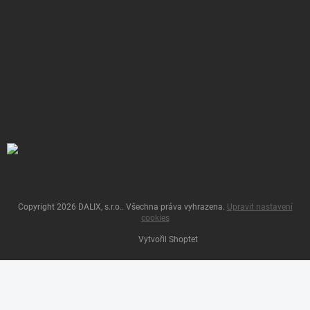
Copyright 2026
DALIX, s.r.o.
. Všechna práva vyhrazena.
Upravit nastavení
cookies
Vytvořil Shoptet