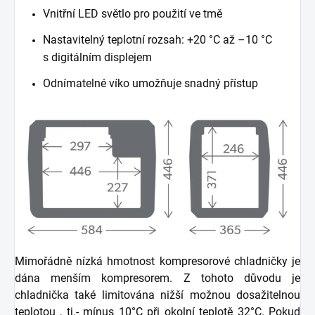
Vnitřní LED světlo pro použití ve tmě
Nastavitelný teplotní rozsah: +20 °C až –10 °C
s digitálním displejem
Odnímatelné víko umožňuje snadný přístup
Mimořádně nízká hmotnost kompresorové chladničky je
dána menším kompresorem. Z tohoto důvodu je
chladnička také limitována nižší možnou dosažitelnou
teplotou , tj.- mínus 10°C při okolní teplotě 32°C. Pokud