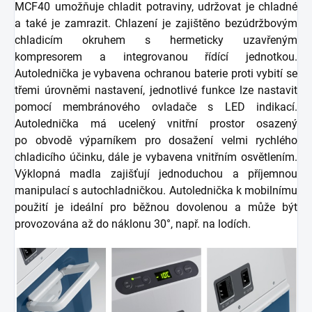
MCF40 umožňuje chladit potraviny, udržovat je chladné
a také je zamrazit. Chlazení je zajištěno bezúdržbovým
chladicím okruhem s hermeticky uzavřeným
kompresorem a integrovanou řídící jednotkou.
Autolednička je vybavena ochranou baterie proti vybití se
třemi úrovněmi nastavení, jednotlivé funkce lze nastavit
pomocí membránového ovladače s LED indikací.
Autolednička má ucelený vnitřní prostor osazený
po obvodě výparníkem pro dosažení velmi rychlého
chladicího účinku, dále je vybavena vnitřním osvětlením.
Výklopná madla zajišťují jednoduchou a příjemnou
manipulací s autochladničkou. Autolednička k mobilnímu
použití je ideální pro běžnou dovolenou a může být
provozována až do náklonu 30°, např. na lodích.