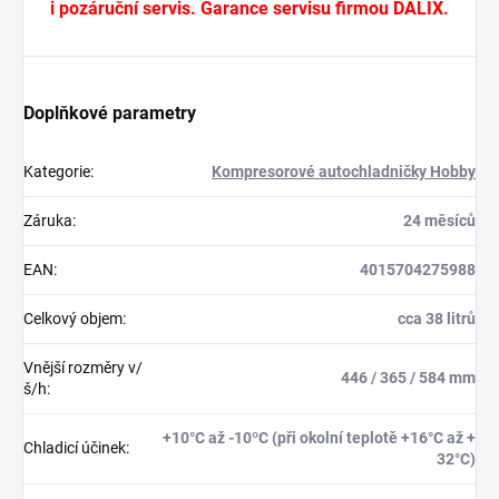
i pozáruční servis. Garance servisu firmou DALIX.
Doplňkové parametry
Kategorie
:
Kompresorové autochladničky Hobby
Záruka
:
24 měsíců
EAN
:
4015704275988
Celkový objem
:
cca 38 litrů
Vnější rozměry v/
446 / 365 / 584 mm
š/h
:
+10°C až -10ºC (při okolní teplotě +16°C až +
Chladicí účinek
:
32°C)