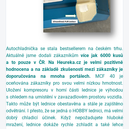
Autochladnička se stala bestsellerem na českém trhu.
Aktuálně jsme dodali zákazníkům
více jak 6000 kusů
a to pouze v ČR
.
Na Heureka.cz je velmi pozitivně
hodnocena a na základě zkušeností mezi zákazníky je
doporučována na mnoha portálech.
MCF 40 je
oceňována zákazníky pro svou velmi nízkou hmotnost.
Uložení kompresoru v horní části lednice je výhodou
s ohledem na umístění v zavazadlovém prostoru vozidla.
Takto může být lednice obestavěna a stále je zajištěno
odvětrání. I přesto, že se jedná o HOBBY lednici, má velmi
dobrý chladicí účinek. Když nepožadujete hluboké
mražení, lednice dokáže rychle zchladit a také lehce