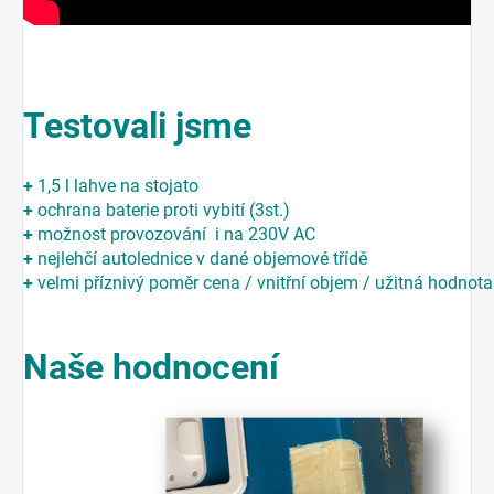
Testovali jsme
+
1,5 l lahve na stojato
+
ochrana baterie proti vybití (3st.)
+
možnost provozování i na 230V AC
+
nejlehčí autolednice v dané objemové třídě
+
velmi příznivý poměr cena / vnitřní objem / užitná hodnot
Naše hodnocení