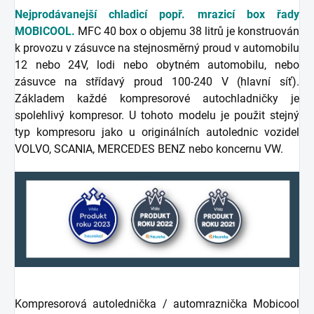
Nejprodávanejší chladicí popř. mrazicí box řady
MOBICOOL.
MFC 40 box o objemu 38 litrů je konstruován
k provozu v zásuvce na stejnosměrný proud v automobilu
12 nebo 24V, lodi nebo obytném automobilu, nebo
zásuvce na střídavý proud 100-240 V (hlavní síť).
Základem každé kompresorové autochladničky je
spolehlivý kompresor. U tohoto modelu je použit stejný
typ kompresoru jako u originálních autolednic vozidel
VOLVO, SCANIA, MERCEDES BENZ nebo koncernu VW.
Kompresorová autolednička / automraznička Mobicool