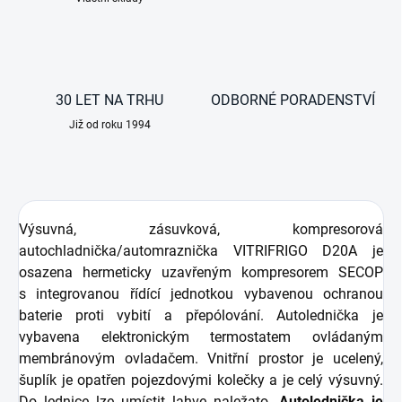
30 LET NA TRHU
ODBORNÉ PORADENSTVÍ
Již od roku 1994
Výsuvná, zásuvková, kompresorová
autochladnička/automraznička VITRIFRIGO D20A je
osazena hermeticky uzavřeným kompresorem SECOP
s integrovanou řídící jednotkou vybavenou ochranou
baterie proti vybití a přepólování. Autolednička je
vybavena elektronickým termostatem ovládaným
membránovým ovladačem. Vnitřní prostor je ucelený,
šuplík je opatřen pojezdovými kolečky a je celý výsuvný.
Do lednice lze umístit lahve naležato.
Autolednička je