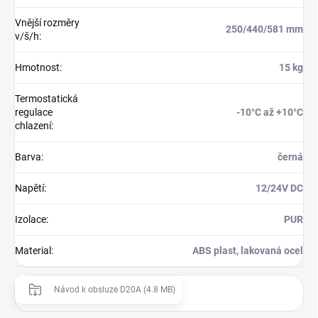
Vnější rozměry
250/440/581 mm
v/š/h
:
Hmotnost
:
15 kg
Termostatická
regulace
-10°C až +10°C
chlazení
:
Barva
:
černá
Napětí
:
12/24V DC
Izolace
:
PUR
Material
:
ABS plast, lakovaná ocel
Návod k obsluze D20A (4.8 MB)