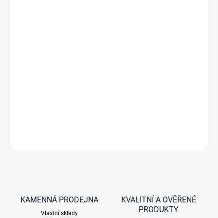
−
+
35 Litrů, kompresorová autochladnička / automraznička,
1 zóna, 12/24V DC a 100/240V AC, série Classic, šedá
DETAILNÍ INFORMACE
ZEPTAT SE
KAMENNÁ PRODEJNA
KVALITNÍ A OVĚŘENÉ
PRODUKTY
Vlastní sklady