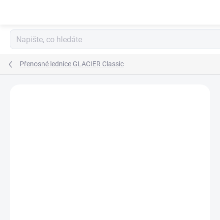
Přejít
na
obsah
Přenosné lednice GLACIER Classic
ZNAČKA:
ECOFLOW