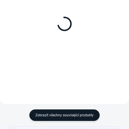
Ochranný obal pro
Externí baterie pro
přenosnou ledničku
ledničku EcoFlow Glacier
EcoFlow Glacier Classic -
Classic 1ECOGLAEB
35 litrů
ochranný obal pro 35 litrovou
298 Wh, port USB-C 100 W,
verzi
externí baterie, černá
Zobrazit všechny související produkty