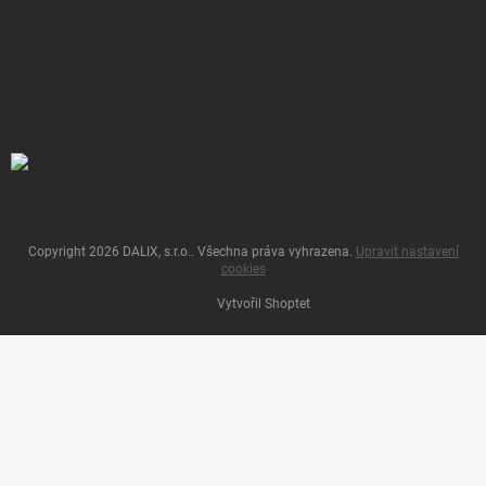
Copyright 2026
DALIX, s.r.o.
. Všechna práva vyhrazena.
Upravit nastavení
cookies
Vytvořil Shoptet