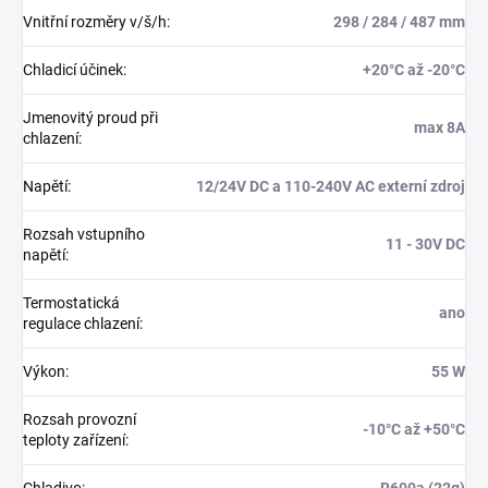
Vnitřní rozměry v/š/h
:
298 / 284 / 487 mm
Chladicí účinek
:
+20°C až -20°C
Jmenovitý proud při
max 8A
chlazení
:
Napětí
:
12/24V DC a 110-240V AC externí zdroj
Rozsah vstupního
11 - 30V DC
napětí
:
Termostatická
ano
regulace chlazení
:
Výkon
:
55 W
Rozsah provozní
-10°C až +50°C
teploty zařízení
: