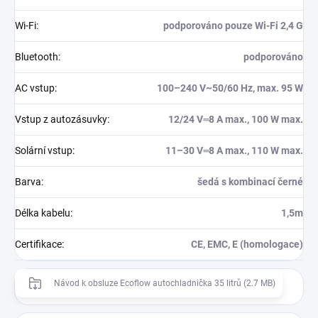
Wi-Fi
:
podporováno pouze Wi-Fi 2,4 G
Bluetooth
:
podporováno
AC vstup
:
100–240 V~50/60 Hz, max. 95 W
Vstup z autozásuvky
:
12/24 V⎓8 A max., 100 W max.
Solární vstup
:
11–30 V⎓8 A max., 110 W max.
Barva
:
šedá s kombinací černé
Délka kabelu
:
1,5m
Certifikace
:
CE, EMC, E (homologace)
Návod k obsluze Ecoflow autochladnička 35 litrů (2.7 MB)