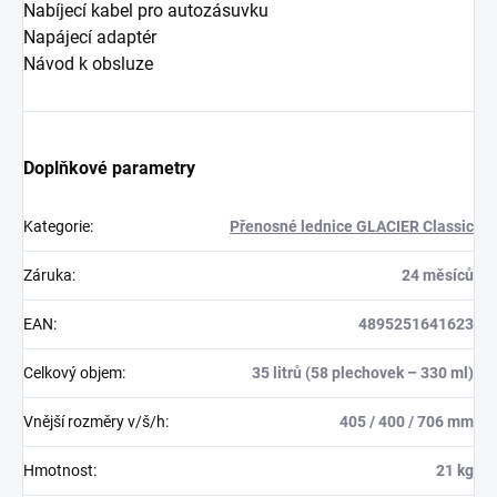
Nabíjecí kabel pro autozásuvku
Napájecí adaptér
Návod k obsluze
Doplňkové parametry
Kategorie
:
Přenosné lednice GLACIER Classic
Záruka
:
24 měsíců
EAN
:
4895251641623
Celkový objem
:
35 litrů (58 plechovek – 330 ml)
Vnější rozměry v/š/h
:
405 / 400 / 706 mm
Hmotnost
:
21 kg