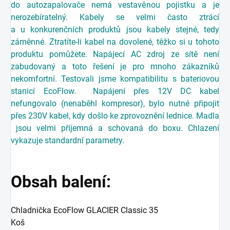
do autozapalovače nemá vestavěnou pojistku a je
nerozebíratelný. Kabely se velmi často ztrácí
a u konkurenčních produktů jsou kabely stejné, tedy
záměnné. Ztratíte-li kabel na dovolené, těžko si u tohoto
produktu pomůžete. Napájecí AC zdroj ze sítě není
zabudovaný a toto řešení je pro mnoho zákazníků
nekomfortní. Testovali jsme kompatibilitu s bateriovou
stanicí EcoFlow. Napájení přes 12V DC kabel
nefungovalo (nenaběhl kompresor), bylo nutné připojit
přes 230V kabel, kdy došlo ke zprovoznění lednice. Madla
jsou velmi příjemná a schovaná do boxu. Chlazení
vykazuje standardní parametry.
Obsah balení:
Chladnička EcoFlow GLACIER Classic 35
Koš