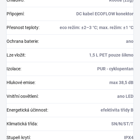
Chladivo
:
R600a (22g)
Připojení
:
DC kabel ECOFLOW konektor
Přesnost teploty
:
eco režim: ±2–3 °C; max. režim: ±1 °C
Ochrana baterie
:
ano
Lze vložit
:
1,5 L PET pouze šikmo
Izolace
:
PUR - cyklopentan
Hlukové emise
:
max 38,5 dB
Vnitřní osvětlení
:
ano LED
Energetická účinnost
:
efektivita třídy B
Klimatická třída
:
SN/N/ST/T
Stupeň krytí
:
IPX4