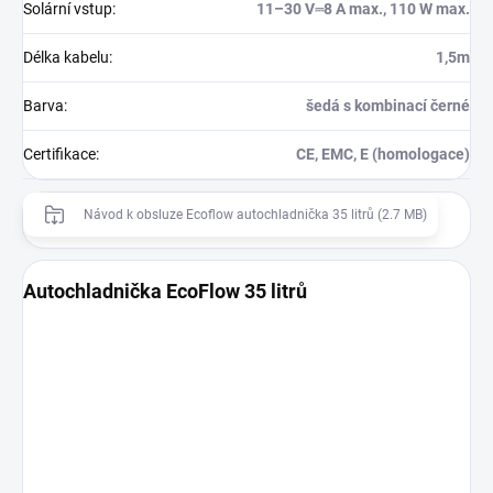
Solární vstup
:
11–30 V⎓8 A max., 110 W max.
Délka kabelu
:
1,5m
Barva
:
šedá s kombinací černé
Certifikace
:
CE, EMC, E (homologace)
Návod k obsluze Ecoflow autochladnička 35 litrů (2.7 MB)
Autochladnička EcoFlow 35 litrů