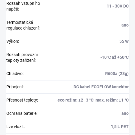
Rozsah vstupního
11 - 30V DC
napětí
:
Termostatická
ano
regulace chlazení
:
Výkon
:
55 W
Rozsah provozní
-10°C až +50°C
teploty zařízení
:
Chladivo
:
R600a (23g)
Připojení
:
DC kabel ECOFLOW konektor
Přesnost teploty
:
eco režim: ±2–3 °C; max. režim: ±1 °C
Ochrana baterie
:
ano
Lze vložit
:
1,5 L PET