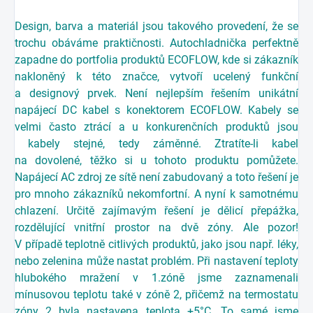
Design, barva a materiál jsou takového provedení, že se
trochu obáváme praktičnosti. Autochladnička perfektně
zapadne do portfolia produktů ECOFLOW, kde si zákazník
nakloněný k této značce, vytvoří ucelený funkční
a designový prvek. Není nejlepším řešením unikátní
napájecí DC kabel s konektorem ECOFLOW. Kabely se
velmi často ztrácí a u konkurenčních produktů jsou
kabely stejné, tedy záměnné. Ztratíte-li kabel
na dovolené, těžko si u tohoto produktu pomůžete.
Napájecí AC zdroj ze sítě není zabudovaný a toto řešení je
pro mnoho zákazníků nekomfortní. A nyní k samotnému
chlazení. Určitě zajímavým řešení je dělicí přepážka,
rozdělující vnitřní prostor na dvě zóny. Ale pozor!
V případě teplotně citlivých produktů, jako jsou např. léky,
nebo zelenina může nastat problém. Při nastavení teploty
hlubokého mražení v 1.zóně jsme zaznamenali
mínusovou teplotu také v zóně 2, přičemž na termostatu
zóny 2 byla nastavena teplota +5°C. To samé jsme