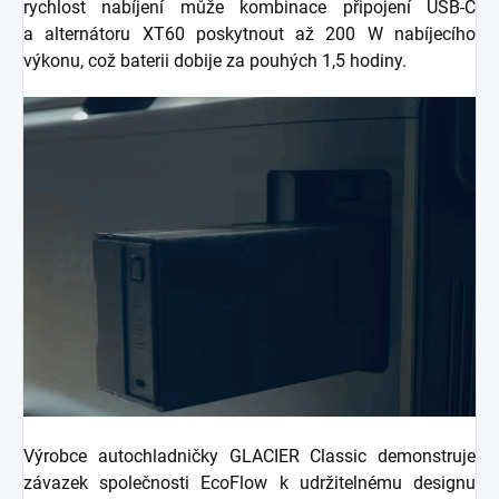
rychlost nabíjení může kombinace připojení USB-C
a alternátoru XT60 poskytnout až 200 W nabíjecího
výkonu, což baterii dobije za pouhých 1,5 hodiny.
Výrobce autochladničky GLACIER Classic demonstruje
závazek společnosti EcoFlow k udržitelnému designu