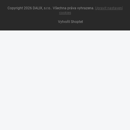
Copyright 2026
DALIX, s.r.o.
. Všechna práva vyhrazena.
Upravit nastavení
cookies
Vytvořil Shoptet