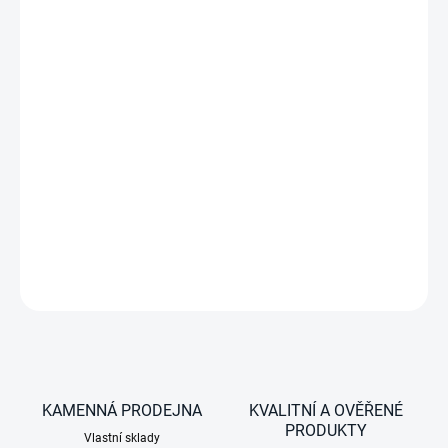
−
+
45 litrů,
kompresorová autochladnička / automraznička,
2
zóny (výsuvná předělovací přepážka), 12/24V DC
a 100/240V AC, série Classic, šedá
DETAILNÍ INFORMACE
ZEPTAT SE
KAMENNÁ PRODEJNA
KVALITNÍ A OVĚŘENÉ
PRODUKTY
Vlastní sklady