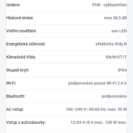
Izolace
:
PUR - cyklopentan
Hlukové emise
:
max 38,5 dB
Vnitřní osvětlení
:
ano LED
Energetická účinnost
:
efektivita třídy B
Klimatická třída
:
SN/N/ST/T
Stupeň krytí
:
IPX4
Wi-Fi
:
podporováno pouze Wi-Fi 2,4 G
Bluetooth
:
podporováno
AC vstup
:
100–240 V~50/60 Hz, max. 95 W
Vstup z autozásuvky
:
12/24 V⎓8 A max., 100 W max.