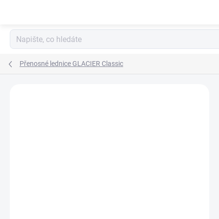
Přejít
na
obsah
Přenosné lednice GLACIER Classic
ZNAČKA:
ECOFLOW