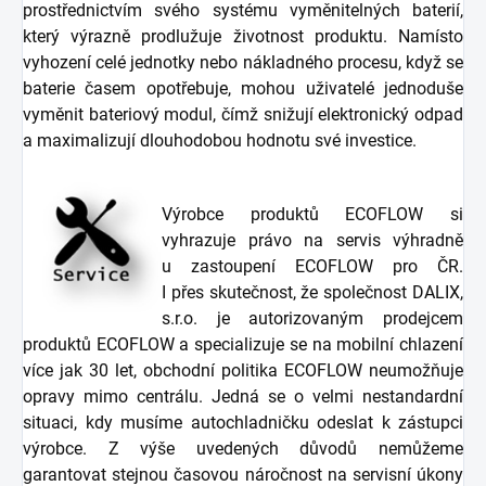
prostřednictvím svého systému vyměnitelných baterií,
který výrazně prodlužuje životnost produktu. Namísto
vyhození celé jednotky nebo nákladného procesu, když se
baterie časem opotřebuje, mohou uživatelé jednoduše
vyměnit bateriový modul, čímž snižují elektronický odpad
a maximalizují dlouhodobou hodnotu své investice.
Výrobce produktů ECOFLOW si
vyhrazuje právo na servis výhradně
u zastoupení ECOFLOW pro ČR.
I přes skutečnost, že společnost DALIX,
s.r.o. je autorizovaným prodejcem
produktů ECOFLOW a specializuje se na mobilní chlazení
více jak 30 let, obchodní politika ECOFLOW neumožňuje
opravy mimo centrálu. Jedná se o velmi nestandardní
situaci, kdy musíme autochladničku odeslat k zástupci
výrobce. Z výše uvedených důvodů nemůžeme
garantovat stejnou časovou náročnost na servisní úkony