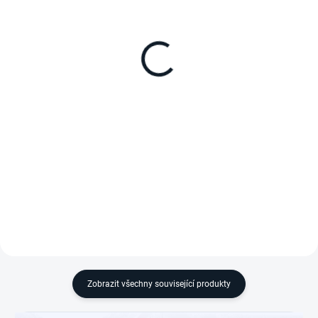
Ochranný obal pro
Externí baterie pro
přenosnou ledničku
ledničku EcoFlow Glacier
EcoFlow Glacier Classic -
Classic 1ECOGLAEB
45 litrů
ochranný obal pro 45 litrovou
298 Wh, port USB-C 100 W,
verzi
externí baterie, černá
Zobrazit všechny související produkty