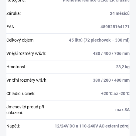
Kategorie
:
Přenosné lednice GLACIER Classic
Záruka
:
24 měsíců
EAN
:
489525164171
Celkový objem
:
45 litrů (72 plechovek – 330 ml)
Vnější rozměry v/š/h
:
480 / 400 / 706 mm
Hmotnost
:
23,2 kg
Vnitřní rozměry v/š/h
:
380 / 280 / 480 mm
Chladicí účinek
:
+20°C až -20°C
Jmenovitý proud při
max 8A
chlazení
:
Napětí
:
12/24V DC a 110-240V AC externí zdroj