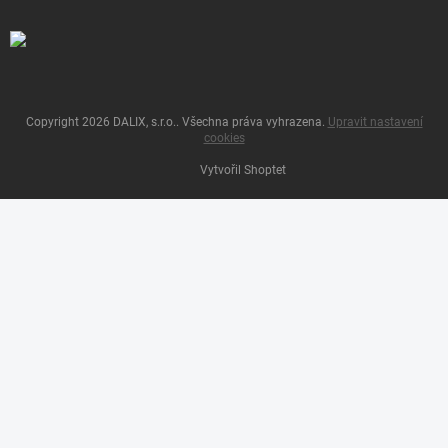
Copyright 2026
DALIX, s.r.o.
. Všechna práva vyhrazena.
Upravit nastavení
cookies
Vytvořil Shoptet