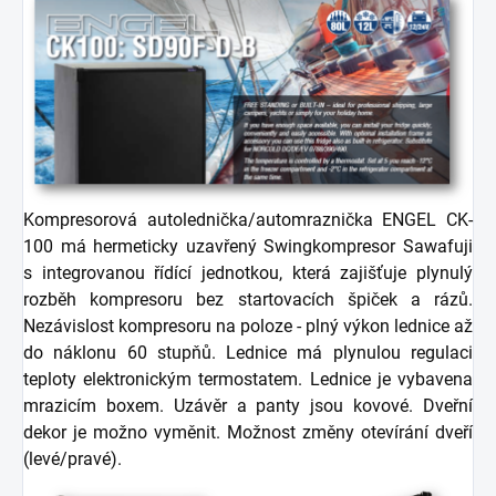
Kompresorová autolednička/automraznička ENGEL CK-
100 má hermeticky uzavřený Swingkompresor Sawafuji
s integrovanou řídící jednotkou, která zajišťuje plynulý
rozběh kompresoru bez startovacích špiček a rázů.
Nezávislost kompresoru na poloze - plný výkon lednice až
do náklonu 60 stupňů. Lednice má plynulou regulaci
teploty elektronickým termostatem. Lednice je vybavena
mrazicím boxem. Uzávěr a panty jsou kovové. Dveřní
dekor je možno vyměnit. Možnost změny otevírání dveří
(levé/pravé).