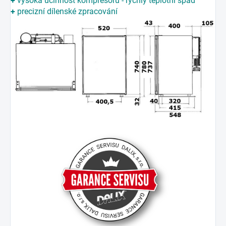
+
vysoká účinnost kompresoru - rychlý teplotní spád
+
precizní dílenské zpracování