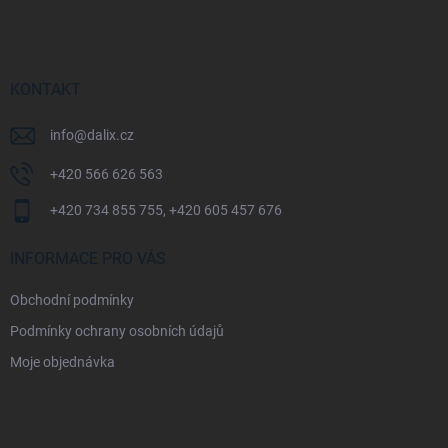
á
p
a
t
í
KONTAKT
info
@
dalix.cz
+420 566 626 563
+420 734 855 755, +420 605 457 676
INFORMACE PRO VÁS
Obchodní podmínky
Podmínky ochrany osobních údajů
Moje objednávka