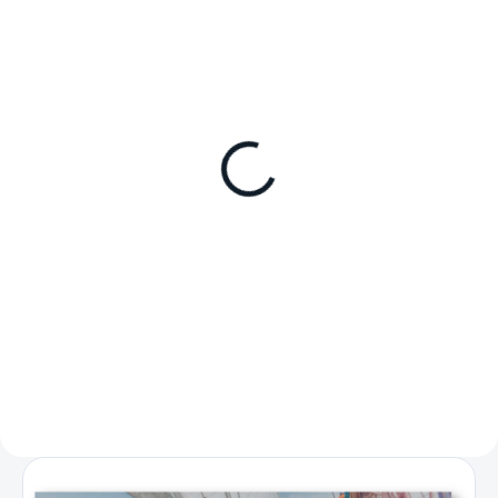
SKLADEM
SKLADEM
Napájecí zdroj (adaptér)
Standardní zástavbový a
Dometic DPS-R 135
upevňovací rámeček
ENGEL CK-100
série DPS-R, připojuje 12/24V DC
autolednice k síti 110–240V AC,
vhodné pouze pro model ENGEL
135W
CK-100 (SD90F-D-B)