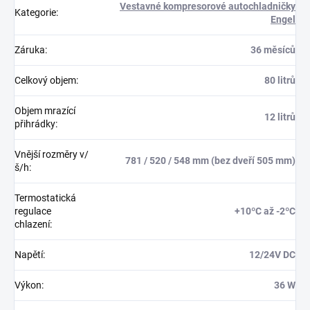
Vestavné kompresorové autochladničky
Kategorie
:
Engel
Záruka
:
36 měsíců
Celkový objem
:
80 litrů
Objem mrazící
12 litrů
přihrádky
:
Vnější rozměry v/
781 / 520 / 548 mm (bez dveří 505 mm)
š/h
:
Termostatická
regulace
+10ºC až -2ºC
chlazení
:
Napětí
:
12/24V DC
Výkon
:
36 W