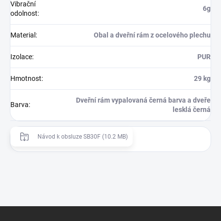
Vibrační
6g
odolnost
:
Material
:
Obal a dveřní rám z ocelového plechu
Izolace
:
PUR
Hmotnost
:
29 kg
Dveřní rám vypalovaná černá barva a dveře
Barva
:
lesklá černá
Návod k obsluze SB30F (10.2 MB)
Z