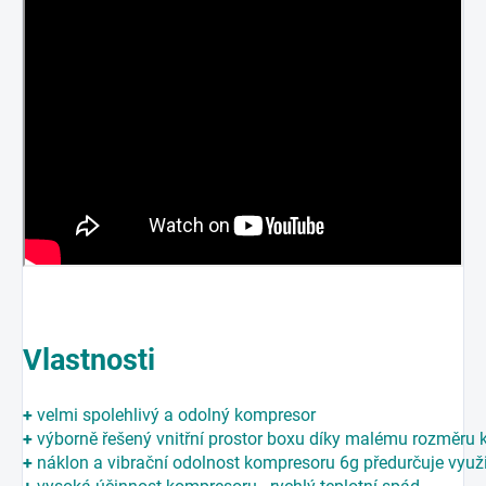
Vlastnosti
+
velmi spolehlivý a odolný kompresor
+
výborně řešený vnitřní prostor boxu díky malému rozměru
+
náklon a vibrační odolnost kompresoru 6g předurčuje využ