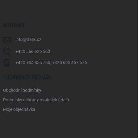
p
a
t
í
KONTAKT
info
@
dalix.cz
+420 566 626 563
+420 734 855 755, +420 605 457 676
INFORMACE PRO VÁS
Obchodní podmínky
Podmínky ochrany osobních údajů
Moje objednávka