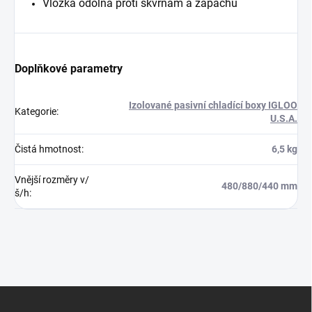
Vložka odolná proti skvrnám a zápachu
Doplňkové parametry
Izolované pasivní chladící boxy IGLOO
Kategorie
:
U.S.A.
Čistá hmotnost
:
6,5 kg
Vnější rozměry v/
480/880/440 mm
š/h
:
Z
á