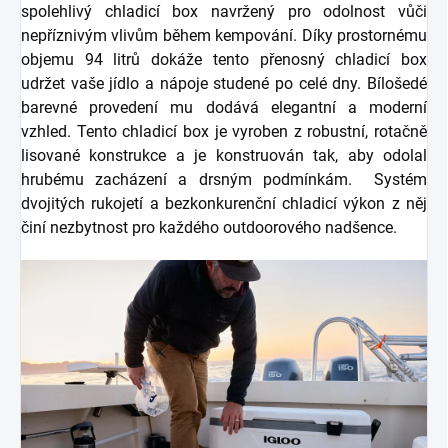
spolehlivý chladicí box navržený pro odolnost vůči
nepříznivým vlivům během kempování. Díky prostornému
objemu 94 litrů dokáže tento přenosný chladicí box
udržet vaše jídlo a nápoje studené po celé dny. Bílošedé
barevné provedení mu dodává elegantní a moderní
vzhled. Tento chladicí box je vyroben z robustní, rotačně
lisované konstrukce a je konstruován tak, aby odolal
hrubému zacházení a drsným podmínkám. Systém
dvojitých rukojetí a bezkonkurenční chladicí výkon z něj
činí nezbytnost pro každého outdoorového nadšence.