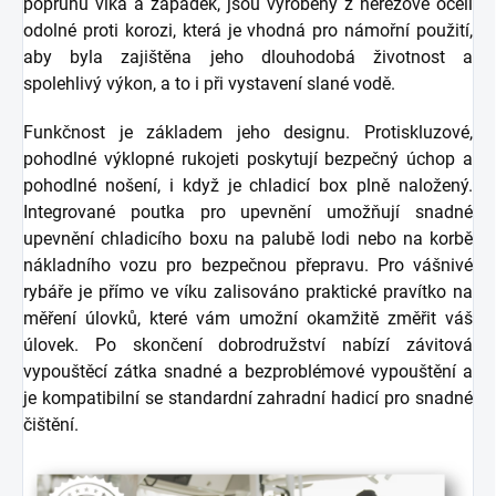
popruhu víka a západek, jsou vyrobeny z nerezové oceli
odolné proti korozi, která je vhodná pro námořní použití,
aby byla zajištěna jeho dlouhodobá životnost a
spolehlivý výkon, a to i při vystavení slané vodě.
Funkčnost je základem jeho designu. Protiskluzové,
pohodlné výklopné rukojeti poskytují bezpečný úchop a
pohodlné nošení, i když je chladicí box plně naložený.
Integrované poutka pro upevnění umožňují snadné
upevnění chladicího boxu na palubě lodi nebo na korbě
nákladního vozu pro bezpečnou přepravu. Pro vášnivé
rybáře je přímo ve víku zalisováno praktické pravítko na
měření úlovků, které vám umožní okamžitě změřit váš
úlovek. Po skončení dobrodružství nabízí závitová
vypouštěcí zátka snadné a bezproblémové vypouštění a
je kompatibilní se standardní zahradní hadicí pro snadné
čištění.