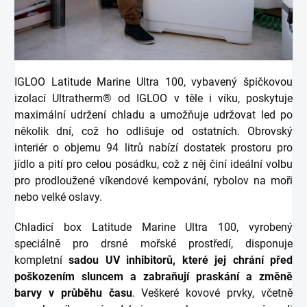
IGLOO Latitude Marine Ultra 100, vybavený špičkovou
izolací Ultratherm® od IGLOO v těle i víku, poskytuje
maximální udržení chladu a umožňuje udržovat led po
několik dní, což ho odlišuje od ostatních. Obrovský
interiér o objemu 94 litrů nabízí dostatek prostoru pro
jídlo a pití pro celou posádku, což z něj činí ideální volbu
pro prodloužené víkendové kempování, rybolov na moři
nebo velké oslavy.
Chladicí box Latitude Marine Ultra 100, vyrobený
speciálně pro drsné mořské prostředí, disponuje
kompletní
sadou UV inhibitorů, které jej chrání před
poškozením sluncem a zabraňují praskání a změně
barvy v průběhu času
. Veškeré kovové prvky, včetně