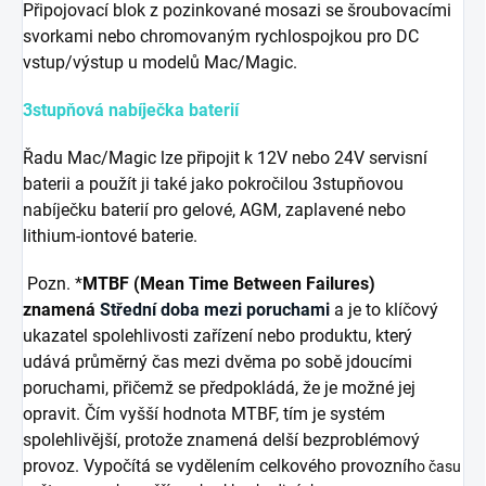
Připojovací blok z pozinkované mosazi se šroubovacími
svorkami nebo chromovaným rychlospojkou pro DC
vstup/výstup u modelů Mac/Magic.
3stupňová nabíječka baterií
Řadu Mac/Magic lze připojit k 12V nebo 24V servisní
baterii a použít ji také jako pokročilou 3stupňovou
nabíječku baterií pro gelové, AGM, zaplavené nebo
lithium-iontové baterie.
Pozn. *
MTBF (Mean Time Between Failures)
znamená
Střední doba mezi poruchami
a je to klíčový
ukazatel spolehlivosti zařízení nebo produktu, který
udává průměrný čas mezi dvěma po sobě jdoucími
poruchami, přičemž se předpokládá, že je možné jej
opravit. Čím vyšší hodnota MTBF, tím je systém
spolehlivější, protože znamená delší bezproblémový
provoz. Vypočítá se vydělením celkového provozníh
o času