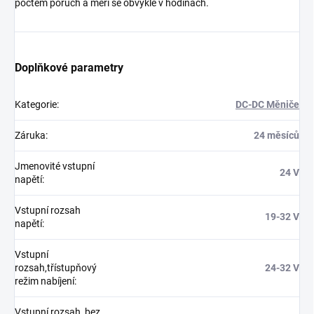
počtem poruch a měří se obvykle v hodinách.
Doplňkové parametry
Kategorie
:
DC-DC Měniče
Záruka
:
24 měsíců
Jmenovité vstupní
24 V
napětí
:
Vstupní rozsah
19-32 V
napětí
:
Vstupní
rozsah,třístupňový
24-32 V
režim nabíjení
:
Vstupní rozsah, bez