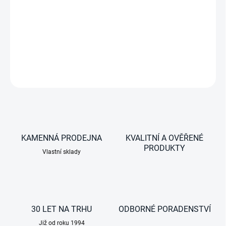
DC-DC Měnič napětí / nabíječka baterií / tlumič světla /
napájecí zdroj (MTBF 280 000 hod.)
DETAILNÍ INFORMACE
ZEPTAT SE
KAMENNÁ PRODEJNA
KVALITNÍ A OVĚŘENÉ
PRODUKTY
Vlastní sklady
30 LET NA TRHU
ODBORNÉ PORADENSTVÍ
Již od roku 1994