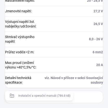
Nastavitelné napětí
:
20 - 28,5 V
Jmenovité napětí
:
27,2 V
Výstupní napětí 3st.
26,5 V
nabíječky/udržování
:
Stmívač výstupního
8,0 - 26 V
napětí
:
Průřez vodiče <2 m
:
6 mm2
Max.proud (snížení
20 A
výkonu >40°C,5%/°C
:
Detailní technická
viz. Návod v příloze v sekci Související
specifikace
:
soubory
Instalační a operační manuál (786.8 kB)