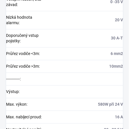
0 -35 V
závad
:
Nízká hodnota
20 V
alarmu
:
Doporučený vstup
30 A-T
pojistky
:
Průřez vodiče <3m
:
6 mm2
Průřez vodiče >3m
:
10mm2
------------
:
Výstup
:
Max. výkon
:
580W při 24 V
Max. nabíjecí proud
:
16 A