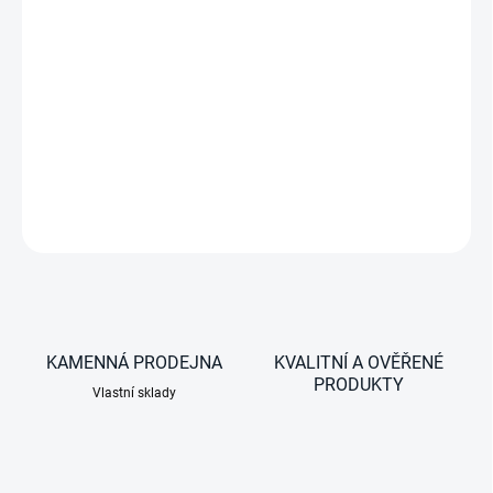
−
+
DC-DC galvanicky neizolovaný měnič 24/12V -12A
(18A/2min.)
DETAILNÍ INFORMACE
ZEPTAT SE
KAMENNÁ PRODEJNA
KVALITNÍ A OVĚŘENÉ
PRODUKTY
Vlastní sklady