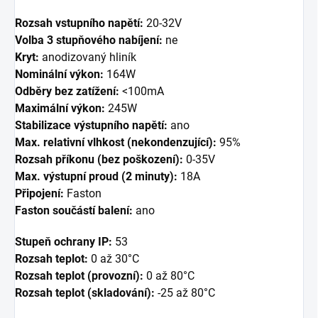
Rozsah vstupního napětí:
20-32V
Volba 3 stupňového nabíjení:
ne
Kryt:
anodizovaný hliník
Nominální výkon:
164W
Odběry bez zatížení:
<100mA
Maximální výkon:
245W
Stabilizace výstupního napětí:
ano
Max. relativní vlhkost (nekondenzující):
95%
Rozsah příkonu (bez poškození):
0-35V
Max. výstupní proud (2 minuty):
18A
Připojení:
Faston
Faston součástí balení:
ano
Stupeň ochrany IP:
53
Rozsah teplot:
0 až 30°C
Rozsah teplot (provozní):
0 až 80°C
Rozsah teplot (skladování):
-25 až 80°C