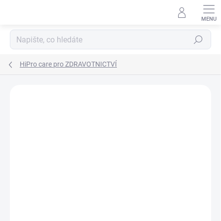
Přejít
na
obsah
Hledat
HiPro care pro ZDRAVOTNICTVÍ
ZNAČKA:
DOMETIC
AKCE