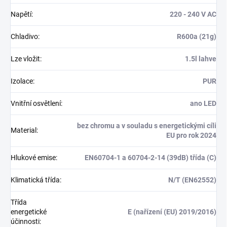
Napětí
:
220 - 240 V AC
Chladivo
:
R600a (21g)
Lze vložit
:
1.5l lahve
Izolace
:
PUR
Vnitřní osvětlení
:
ano LED
bez chromu a v souladu s energetickými cíli
Material
:
EU pro rok 2024
Hlukové emise
:
EN60704-1 a 60704-2-14 (39dB) třída (C)
Klimatická třída
:
N/T (EN62552)
Třída
energetické
E (nařízení (EU) 2019/2016)
účinnosti
: