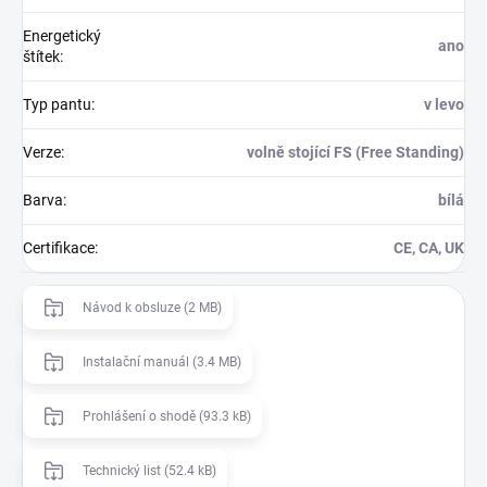
Energetický
ano
štítek
:
Typ pantu
:
v levo
Verze
:
volně stojící FS (Free Standing)
Barva
:
bílá
Certifikace
:
CE, CA, UK
Návod k obsluze (2 MB)
Instalační manuál (3.4 MB)
Prohlášení o shodě (93.3 kB)
Technický list (52.4 kB)