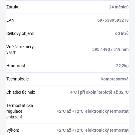
Záruka
:
24 měsíců
EAN
:
6975399593218
Celkový objem
:
60 litrů
Vnější rozměry
595 / 490 / 519 mm
v/š/h
:
Hmotnost
:
22,2kg
Technologie
:
kompresorová
Chladicí účinek
:
4°C i při okolní teplotě až 32 °C
Termostatická
regulace
+2°C až +12°C, elektronický termostat
chlazení
:
Výkon
:
+2°C až +12°C, elektronický termostat