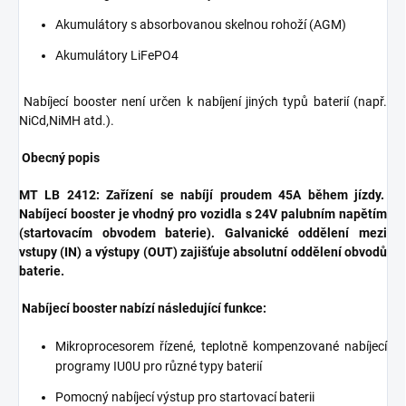
Akumulátory s absorbovanou skelnou rohoží (AGM)
Akumulátory LiFePO4
Nabíjecí booster není určen k nabíjení jiných typů baterií (např.
NiCd,NiMH atd.).
Obecný popis
MT LB 2412: Zařízení se nabíjí proudem 45A během jízdy.
Nabíjecí booster je vhodný pro vozidla s 24V palubním napětím
(startovacím obvodem baterie). Galvanické oddělení mezi
vstupy (IN) a výstupy (OUT) zajišťuje absolutní oddělení obvodů
baterie.
Nabíjecí booster nabízí následující funkce:
Mikroprocesorem řízené, teplotně kompenzované nabíjecí
programy IU0U pro různé typy baterií
Pomocný nabíjecí výstup pro startovací baterii