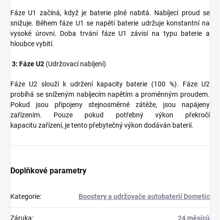
Fáze U1 začíná, když je baterie plně nabitá. Nabíjecí proud se
snižuje. Během fáze U1 se napětí baterie udržuje konstantní na
vysoké úrovni. Doba trvání fáze U1 závisí na typu baterie a
hloubce vybití.
3: Fáze U2
(Udržovací nabíjení)
Fáze U2 slouží k udržení kapacity baterie (100 %). Fáze U2
probíhá se sníženým nabíjecím napětím a proměnným proudem.
Pokud jsou připojeny stejnosměrné zátěže, jsou napájeny
zařízením. Pouze pokud potřebný výkon překročí
kapacitu zařízení, je tento přebytečný výkon dodáván baterií.
Doplňkové parametry
Kategorie
:
Boostery a udržovače autobaterií Dometic
Záruka
:
24 měsíců