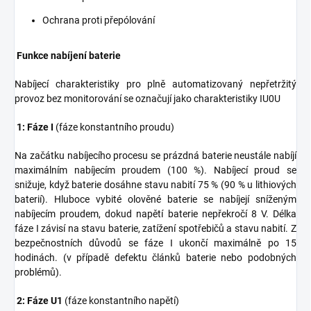
Ochrana proti přepólování
Funkce nabíjení baterie
Nabíjecí charakteristiky pro plně automatizovaný nepřetržitý
provoz bez monitorování se označují jako charakteristiky IU0U
1: Fáze I
(fáze konstantního proudu)
Na začátku nabíjecího procesu se prázdná baterie neustále nabíjí
maximálním nabíjecím proudem (100 %). Nabíjecí proud se
snižuje, když baterie dosáhne stavu nabití 75 % (90 % u lithiových
baterií). Hluboce vybité olověné baterie se nabíjejí sníženým
nabíjecím proudem, dokud napětí baterie nepřekročí 8 V. Délka
fáze I závisí na stavu baterie, zatížení spotřebičů a stavu nabití. Z
bezpečnostních důvodů se fáze I ukončí maximálně po 15
hodinách. (v případě defektu článků baterie nebo podobných
problémů).
2: Fáze U1
(fáze konstantního napětí)