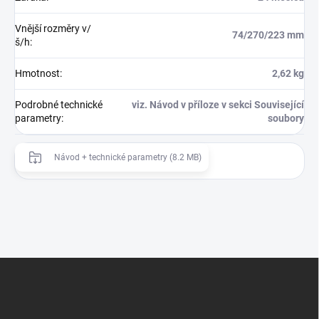
Vnější rozměry v/
74/270/223 mm
š/h
:
Hmotnost
:
2,62 kg
Podrobné technické
viz. Návod v příloze v sekci Související
parametry
:
soubory
Návod + technické parametry (8.2 MB)
Z
á
p
a