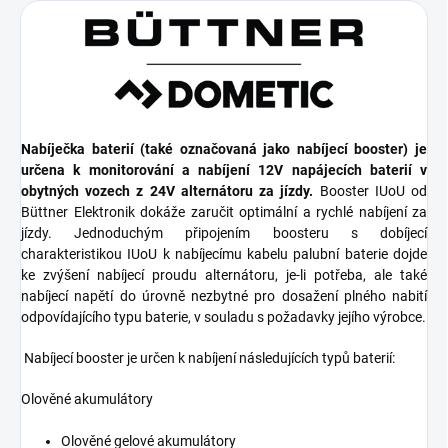
Nabíječka baterií (také označovaná jako nabíjecí booster) je
určena k monitorování a nabíjení 12V napájecích baterií v
obytných vozech z 24V alternátoru za jízdy.
Booster IUoU od
Büttner Elektronik dokáže zaručit optimální a rychlé nabíjení za
jízdy. Jednoduchým připojením boosteru s dobíjecí
charakteristikou IUoU k nabíjecímu kabelu palubní baterie dojde
ke zvýšení nabíjecí proudu alternátoru, je-li potřeba, ale také
nabíjecí napětí do úrovně nezbytné pro dosažení plného nabití
odpovídajícího typu baterie, v souladu s požadavky jejího výrobce.
Nabíjecí booster je určen k nabíjení následujících typů baterií:
Olověné akumulátory
Olověné gelové akumulátory