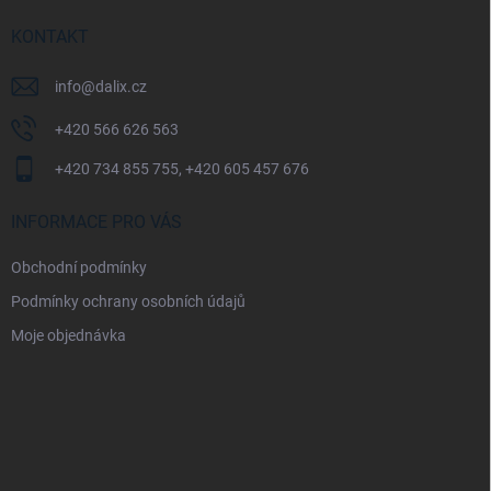
t
í
KONTAKT
info
@
dalix.cz
+420 566 626 563
+420 734 855 755, +420 605 457 676
INFORMACE PRO VÁS
Obchodní podmínky
Podmínky ochrany osobních údajů
Moje objednávka