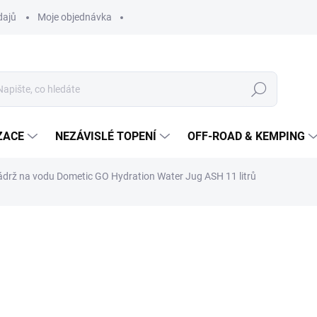
dajů
Moje objednávka
Hledat
ZACE
NEZÁVISLÉ TOPENÍ
OFF-ROAD & KEMPING
drž na vodu Dometic GO Hydration Water Jug ASH 11 litrů
2 287 Kč
1 800
1 488 Kč bez DPH
Měrná
MOMENTÁLNĚ NEDOSTUP