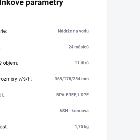
lňkové parametry
rie
:
Nádrže na vodu
a
:
24 měsíců
ý objem
:
11 litrů
 rozměry v/š/h
:
369/178/254 mm
ál
:
BPA-FREE, LDPE
ASH - krémová
ost
:
1,75 kg