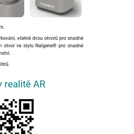
m.
kování, včetně dvou otvorů pro snadné
mm otvor ve stylu Nalgene® pro snadné
nství.
itrů.
 realitě AR