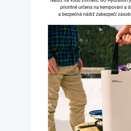
Nádrž na vodu Dometic GO Hydration je
prioritně určena na kempování a da
a bezpečná nádrž zabezpečí zásobu