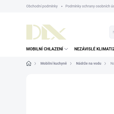
Přejít
Obchodní podmínky
Podmínky ochrany osobních ú
na
obsah
MOBILNÍ CHLAZENÍ
NEZÁVISLÉ KLIMATI
Domů
Mobilní kuchyně
Nádrže na vodu
Ná
ZNAČKA:
DOMETIC
AKCE