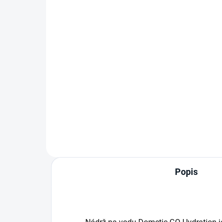
Dometic Recon 360
Wa
přenosný vodní kohoutek s
upev
vlastním pohonem Dometic
při
Recon antracit, série RCN-WF,
stř
otočný o 360°
příp
čer
vys
Popis