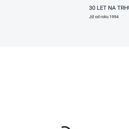
30 LET NA TRH
Již od roku 1994
KA
SKLADEM
evňovací sada Front
nner pro Dometic