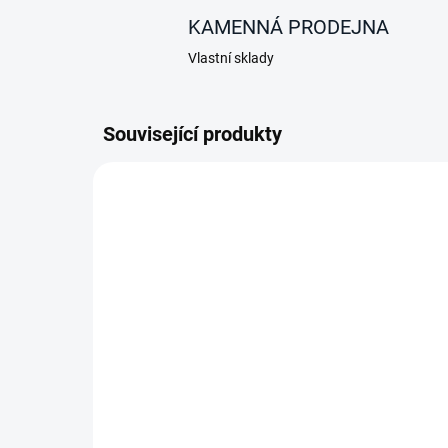
KAMENNÁ PRODEJNA
Vlastní sklady
Související produkty
NOVINKA
NOVIN
AKCE
AKCE
SKLADEM
Přenosný vodní kohoutek
Up
s vlastním pohonem
Ru