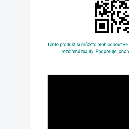
Tento produkt si můžete prohlédnout ve 
rozšířené reality. Podporuje Iph