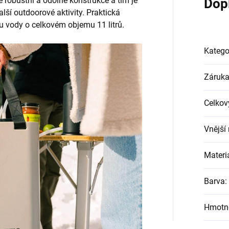
 robustní a odolné konstrukce a tím je
Dop
lší outdoorové aktivity. Praktická
 vody o celkovém objemu 11 litrů.
Katego
Záruk
Celkov
Vnější
Materi
Barva
:
Hmotn