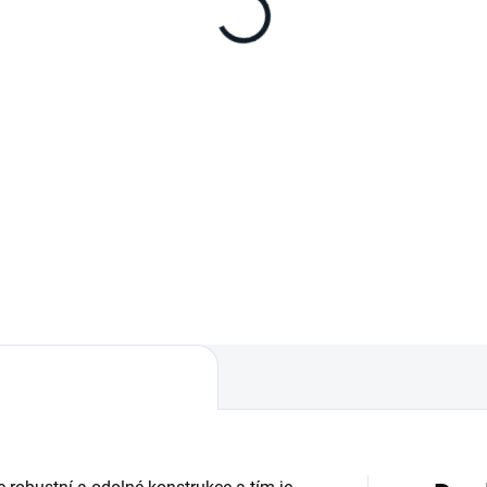
ter Jug
ňovací sada (kit) k
pevnění water JUG (nádrže) ke
ešnímu nosiči Front Runner
adně pro upevnění v autě,
ná práškově lakovaná
okopevnostní ocel