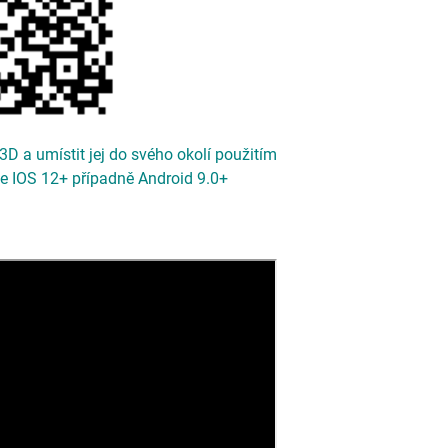
3D a umístit jej do svého okolí použitím
one IOS 12+ případně Android 9.0+