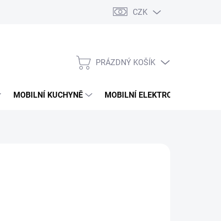
CZK
PRÁZDNÝ KOŠÍK
NÁKUPNÍ
KOŠÍK
MOBILNÍ KUCHYNĚ
MOBILNÍ ELEKTRONIKA
V
 Kč
NÉ