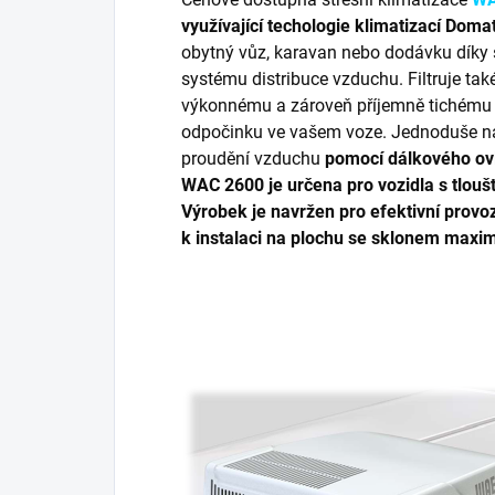
využívající techologie klimatizací Doma
obytný vůz, karavan nebo dodávku dík
systému distribuce vzduchu. Filtruje ta
výkonnému a zároveň příjemně tichému 
odpočinku ve vašem voze. Jednoduše n
proudění vzduchu
pomocí dálkového ov
WAC 2600 je určena pro vozidla s tlo
Výrobek je navržen pro efektivní provoz
k instalaci na plochu se sklonem maxi