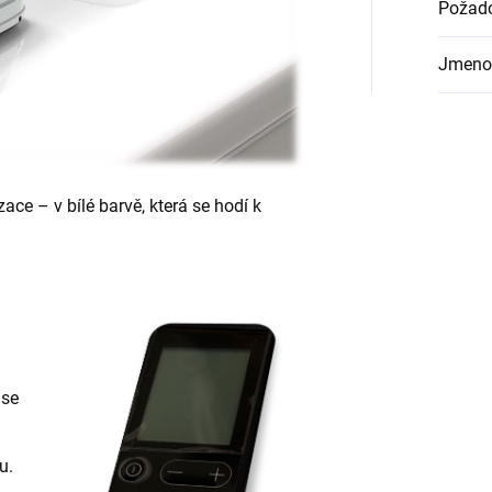
Požado
Jmenov
ce – v bílé barvě, která se hodí k
a
 se
u.