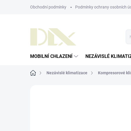
Přejít
Obchodní podmínky
Podmínky ochrany osobních ú
na
obsah
MOBILNÍ CHLAZENÍ
NEZÁVISLÉ KLIMATI
Domů
Nezávislé klimatizace
Kompresorové kli
ZNAČKA:
WAECO
AKCE
NOVINKA