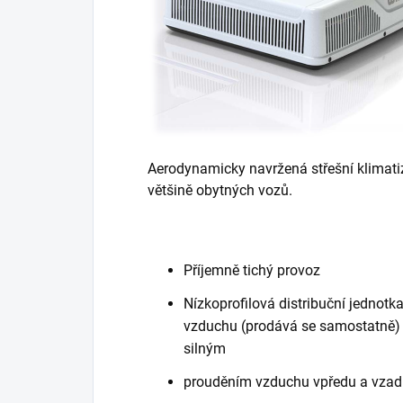
Aerodynamicky navržená střešní klimatiza
většině obytných vozů.
Příjemně tichý provoz
Nízkoprofilová distribuční jednotk
vzduchu (prodává se samostatně)
silným
prouděním vzduchu vpředu a vzad