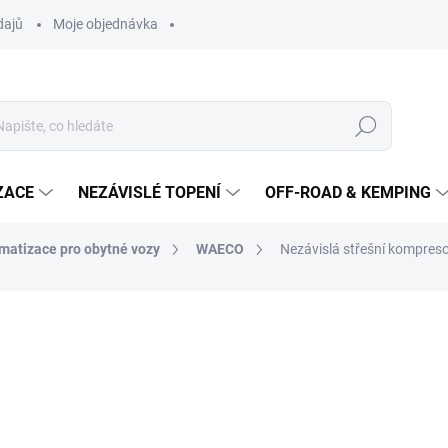
dajů
Moje objednávka
Hledat
ZACE
NEZÁVISLÉ TOPENÍ
OFF-ROAD & KEMPING
matizace pro obytné vozy
WAECO
Nezávislá střešní kompre
29 222 Kč
24 
20 075 Kč bez DPH
Měrná
SKLADEM