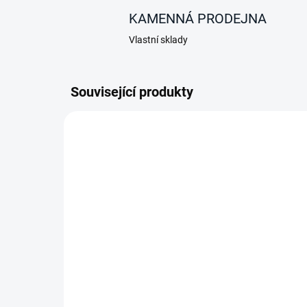
KAMENNÁ PRODEJNA
Vlastní sklady
Související produkty
NOVINKA
AKCE
SKLADEM
Interiérový rozvod
vzduchu WACADBL pro