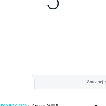
Souvisejíc
ECO WAC 2600
s výkonem 2600 W