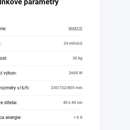
lňkové parametry
rie
:
WAECO
a
:
24 měsíců
ost
:
30 kg
cí výkon
:
2600 W
 rozměry v/š/h
:
230/722/805 mm
e střeše
:
40 x 40 cm
ba energie
:
< 6 A