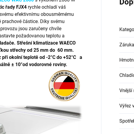
Dop
tic řady FJX4
rychle ochladí váš
y svému efektivnímu obousměrnému
ké prachové částice. Díky svému
provozu jsou zaručeny chvíle
Katego
astavte požadovanou teplotu a
ladače.
Střešní klimatizace WAECO
Záruk
ušťkou střechy od 25 mm do 60 mm.
 při okolní teplotě od -2°C do +52°C a
Hmotn
málně ± 10°od vodorovné roviny.
Chladí
Vnější
Výřez v
Spotře