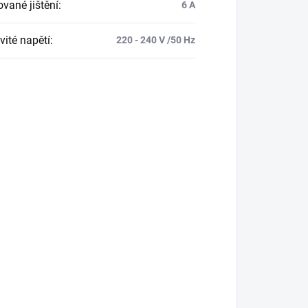
vané jištění
:
6 A
ité napětí
:
220 - 240 V /50 Hz