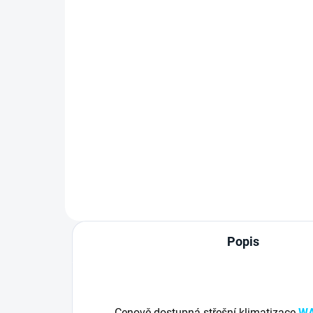
Klimatizace WAECO
Kompatibilní s modely klimatizací
WAC2200, WAC2600 a WAC2600
INV
Popis
Cenově dostupná střešní klimatizace
WA