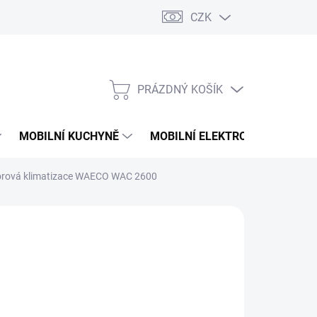
CZK
PRÁZDNÝ KOŠÍK
NÁKUPNÍ
KOŠÍK
MOBILNÍ KUCHYNĚ
MOBILNÍ ELEKTRONIKA
V
sorová klimatizace WAECO WAC 2600
291 Kč