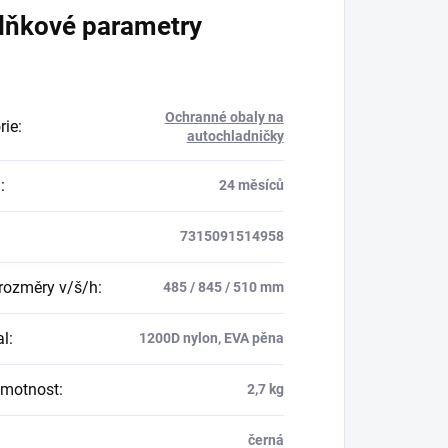
lňkové parametry
Ochranné obaly na
rie
:
autochladničky
a
:
24 měsíců
7315091514958
 rozměry v/š/h
:
485 / 845 / 510 mm
al
:
1200D nylon, EVA pěna
hmotnost
:
2,7 kg
černá