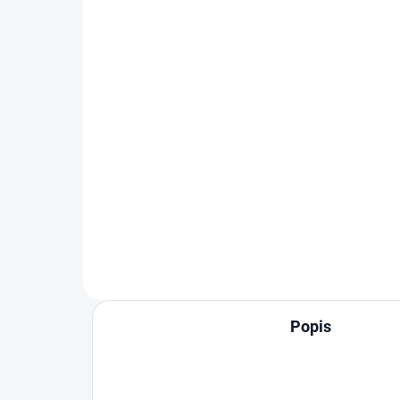
automraznička Dometic
CFX5 75DZ (dvě zóny)
75 litrů, série CFX5, DZ - dvě zóny,
12/24 V DC a 100-240
V AC, 3stupňová ochrana
baterie, LED světlo, mobilní
aplikace, robustní konstrukce,
nízká...
Popis