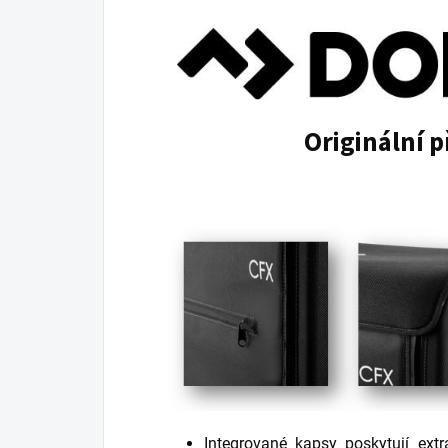
Originální p
Integrované kapsy poskytují ext