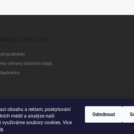
ORMACE PRO VÁS
dní podmínky
nky ochrany osobních údajů
objednávka
zaci obsahu a reklam, poskytování
Odmítnout
S
lních médií a analýze naší
i využíváme soubory cookies. Více
de
.