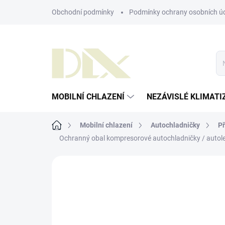
Přejít
Obchodní podmínky
Podmínky ochrany osobních ú
na
obsah
MOBILNÍ CHLAZENÍ
NEZÁVISLÉ KLIMATI
Domů
Mobilní chlazení
Autochladničky
Př
Ochranný obal kompresorové autochladničky / autol
ZNAČKA:
DOMETIC
AKCE