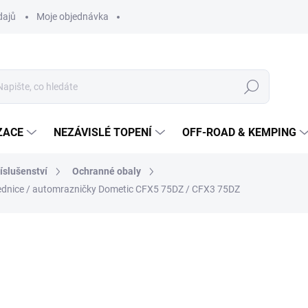
dajů
Moje objednávka
Hledat
ZACE
NEZÁVISLÉ TOPENÍ
OFF-ROAD & KEMPING
íslušenství
Ochranné obaly
ednice / automrazničky Dometic CFX5 75DZ / CFX3 75DZ
3 902 Kč
3 328
2 750 Kč bez DPH