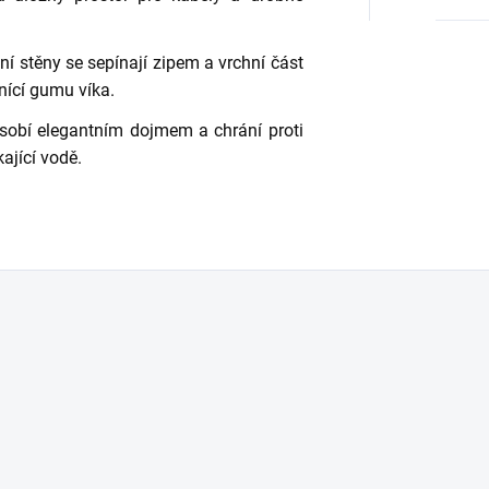
ní stěny se sepínají zipem a vrchní část
nící gumu víka.
ůsobí elegantním dojmem a chrání proti
kající vodě.