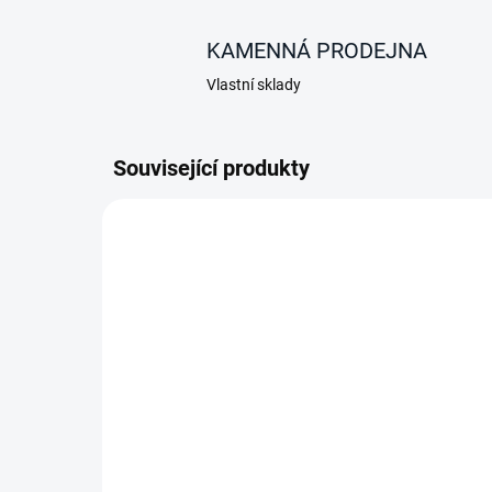
KAMENNÁ PRODEJNA
Vlastní sklady
Související produkty
AKCE
ZDARMA
SKLADEM
Kompresorová
autochladnička /