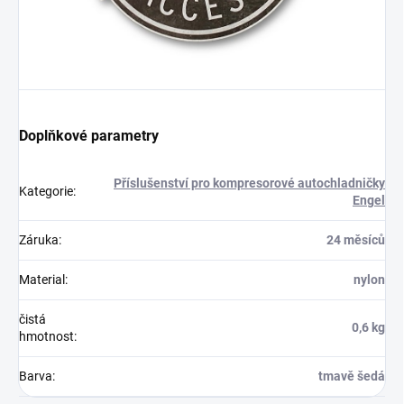
Doplňkové parametry
Příslušenství pro kompresorové autochladničky
Kategorie
:
Engel
Záruka
:
24 měsíců
Material
:
nylon
čistá
0,6 kg
hmotnost
:
Barva
:
tmavě šedá