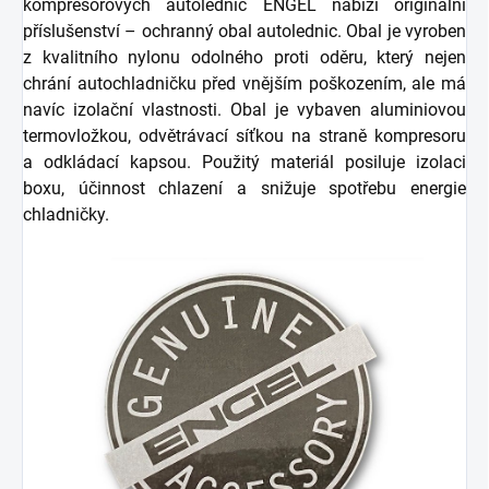
kompresorových autolednic ENGEL nabízí originální
příslušenství – ochranný obal autolednic. Obal je vyroben
z kvalitního nylonu odolného proti oděru, který nejen
chrání autochladničku před vnějším poškozením, ale má
navíc izolační vlastnosti. Obal je vybaven aluminiovou
termovložkou, odvětrávací síťkou na straně kompresoru
a odkládací kapsou. Použitý materiál posiluje izolaci
boxu, účinnost chlazení a snižuje spotřebu energie
chladničky.