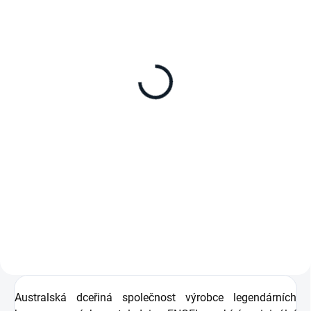
SKLADEM
SKLADEM
Kompresorová
Kompresorová
autochladnička /
autochladnička /
autolednice /
autolednice /
automraznička ENGEL
automraznička ENGEL
MT35F-G3ND-V
MT35F-S (Digital)
32 litrů, série MT-V, 12/24V DC
32 litrů, série MT, 12/24V DC
a 230V AC, vestavěný digitální
a 230V AC, vestavěný digitální
teploměr, odstín antracit, záruka
teploměr (Digital), stříbrná
60 měsíců
metalíza
Australská dceřiná společnost výrobce legendárních