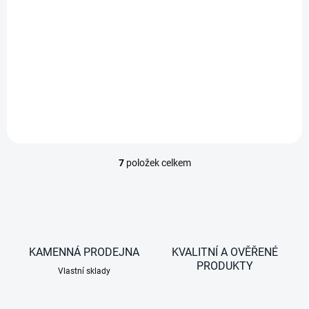
2 120 Kč bez DPH
Do košíku
Dálkové ovládání pro
sinusový měnič Mass Sine
7
položek celkem
O
v
l
á
d
a
c
KAMENNÁ PRODEJNA
KVALITNÍ A OVĚŘENÉ
í
PRODUKTY
Vlastní sklady
p
r
v