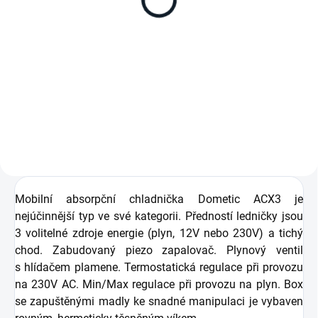
Regulátor tlaku plynu RTP - 5
Rozdvojka na plynovou hadici.
(50mbar).
Mobilní absorpční chladnička Dometic ACX3 je
nejúčinnější typ ve své kategorii. Předností ledničky jsou
3 volitelné zdroje energie (plyn, 12V nebo 230V) a tichý
chod. Zabudovaný piezo zapalovač. Plynový ventil
s hlídačem plamene. Termostatická regulace při provozu
na 230V AC. Min/Max regulace při provozu na plyn. Box
se zapuštěnými madly ke snadné manipulaci je vybaven