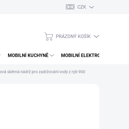
CZK
PRÁZDNÝ KOŠÍK
NÁKUPNÍ
KOŠÍK
MOBILNÍ KUCHYNĚ
MOBILNÍ ELEKTRONIKA
V
ová sběrná nádrž pro zadržování vody z ryb 900
36 Kč