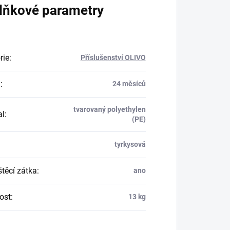
lňkové parametry
rie
:
Příslušenství OLIVO
a
:
24 měsíců
tvarovaný polyethylen
al
:
(PE)
tyrkysová
těcí zátka
:
ano
ost
:
13 kg