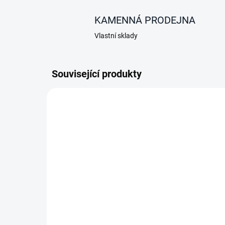
KAMENNÁ PRODEJNA
Vlastní sklady
Související produkty
AKCE
NA DOTAZ
Eutekticky chlazený
kontejner Olivo ROLL 900