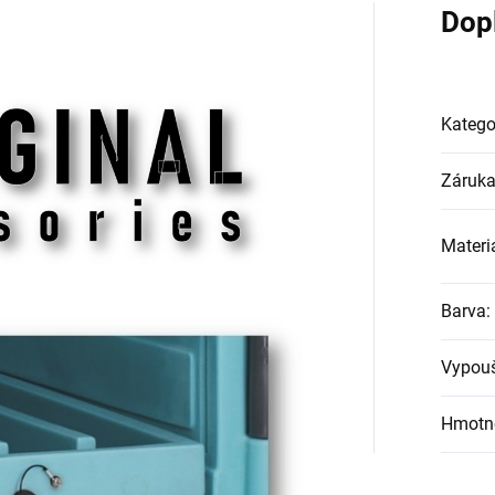
Dop
Katego
Záruk
Materi
Barva
:
Vypouš
Hmotn