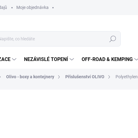
dajů
Moje objednávka
Hledat
ZACE
NEZÁVISLÉ TOPENÍ
OFF-ROAD & KEMPING
Olivo - boxy a kontejnery
Příslušenství OLIVO
Polyethylen
10 346 Kč
9 1
7 550 Kč bez DPH
Měrná
NA DOTAZ