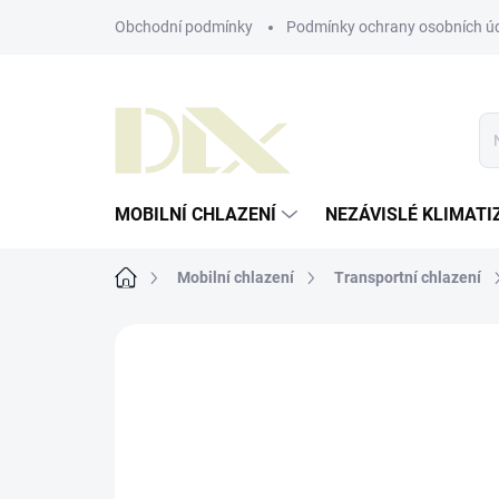
Přejít
Obchodní podmínky
Podmínky ochrany osobních ú
na
obsah
MOBILNÍ CHLAZENÍ
NEZÁVISLÉ KLIMATI
Domů
Mobilní chlazení
Transportní chlazení
ZNAČKA:
OLIVO COLD LOGISTICS
AKCE