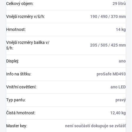
Celkový objem
:
29 litrů
Vnější rozměry v/š/h
:
190 / 490 / 370 mm
Hmotnost
:
14 kg
Vnější rozměry balíka v/
205 / 505 / 425 mm
š/h
:
Displej
:
ano
Info na štítku
:
proSafe MD493
Vnitřní osvětlení
:
ano LED
Typ pantu
:
pravý
Čistá hmotnost
:
12,40 kg
Master key
:
není součástí dokupuje se zvlášť