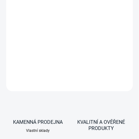
−
+
29 litrů, hotelový trezor, prémiová kvalita, n
ejmodernější
bezpečnostní technologie, MasterKey - dokupuje se
zvlášť,
černý
DETAILNÍ INFORMACE
ZEPTAT SE
KAMENNÁ PRODEJNA
KVALITNÍ A OVĚŘENÉ
PRODUKTY
Vlastní sklady