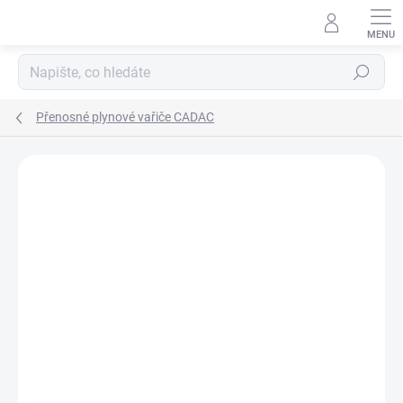
Přejít
na
obsah
Hledat
Přenosné plynové vařiče CADAC