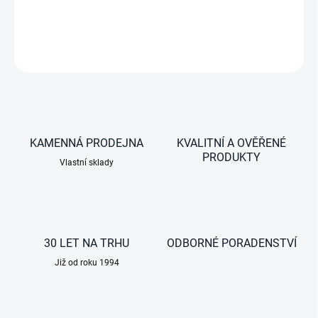
2 plotýnkový přenosný vařič CADAC, 30 mbar, s přepravní obalem
ZEPTAT SE
KAMENNÁ PRODEJNA
KVALITNÍ A OVĚŘENÉ
PRODUKTY
Vlastní sklady
30 LET NA TRHU
ODBORNÉ PORADENSTVÍ
Již od roku 1994