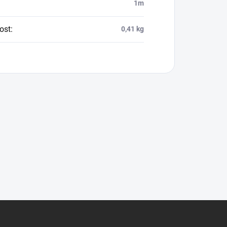
1m
ost
:
0,41 kg