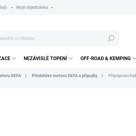
dajů
Moje objednávka
Hledat
ZACE
NEZÁVISLÉ TOPENÍ
OFF-ROAD & KEMPING
motoru DEFA
Předehřev motoru DEFA a přípojky
Připojovací ka
1 513 Kč
1 250 Kč bez DPH
Měrná
SKLADEM
cena: