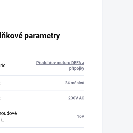
lňkové parametry
Předehřev motoru DEFA a
rie
:
přípojky
a
:
24 měsíců
:
:
230V AC
roudové
16A
í:
: