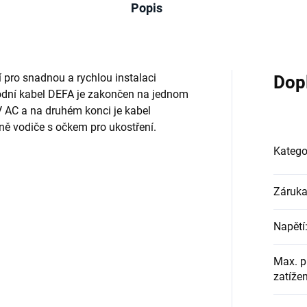
Popis
 pro snadnou a rychlou instalaci
Dop
vodní kabel DEFA je zakončen na jednom
 AC a na druhém konci je kabel
ě vodiče s očkem pro ukostření.
Katego
Záruk
Napětí
Max. p
zatížen