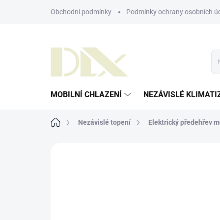
Přejít
Obchodní podmínky
Podmínky ochrany osobních ú
na
obsah
MOBILNÍ CHLAZENÍ
NEZÁVISLÉ KLIMATI
Domů
Nezávislé topení
Elektrický předehřev 
ZNAČKA:
DEFA