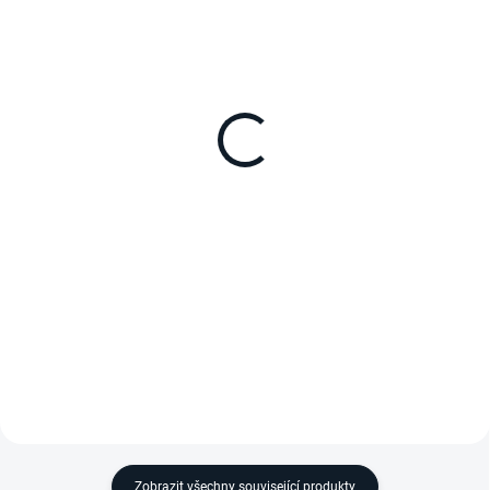
NA DOTAZ
NA DOTAZ
Eutekticky chlazený
Eutekticky chlazený
kontejner Olivo ROLL
kontejner Olivo ROLL
780
780 k přepravě ryb
768 litrů, série ROLL, lze vložit
768 litrů, série ROLL, kontejner
max. 3 police / E2 přepravky
vhodný k přepravě ryb, speciální
600x400 mm (14ks - ve dvou
základna pro zachycení
řadách po 7ks), užitečná vnitřní
odtékající vody z ryb, vynikající
výška je 1455 mm, uzavírací
izolační vlastnosti, uzavírací...
mechanismus...
Zobrazit všechny související produkty