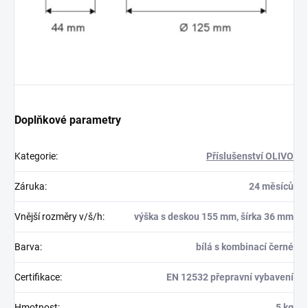
Doplňkové parametry
Kategorie
:
Příslušenství OLIVO
Záruka
:
24 měsíců
Vnější rozměry v/š/h
:
výška s deskou 155 mm, šírka 36 mm
Barva
:
bílá s kombinací černé
Certifikace
:
EN 12532 přepravní vybavení
Hmotnost
:
5 kg