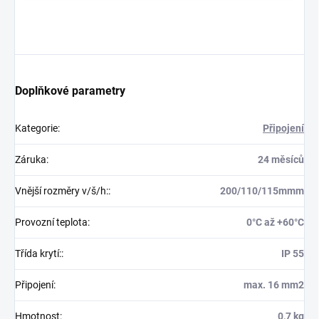
Doplňkové parametry
Kategorie
:
Připojení
Záruka
:
24 měsíců
Vnější rozměry v/š/h:
:
200/110/115mmm
Provozní teplota
:
0°C až +60°C
Třída krytí:
:
IP 55
Připojení
:
max. 16 mm2
Hmotnost
:
0,7 kg