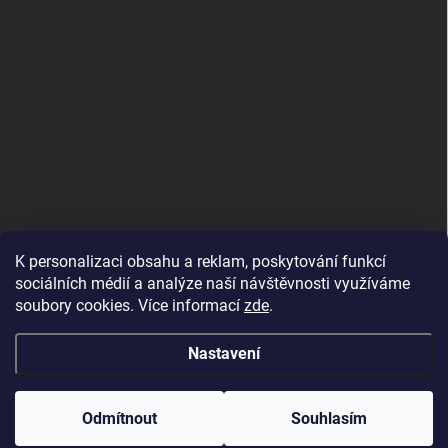
K personalizaci obsahu a reklam, poskytování funkcí
sociálních médií a analýze naší návštěvnosti využíváme
soubory cookies. Více informací
zde
.
Nastavení
Copyright 2026
DALIX, s.r.o.
. Všechna práva vyhrazena.
Upravit nastavení
cookies
Odmítnout
Souhlasím
Vytvořil Shoptet