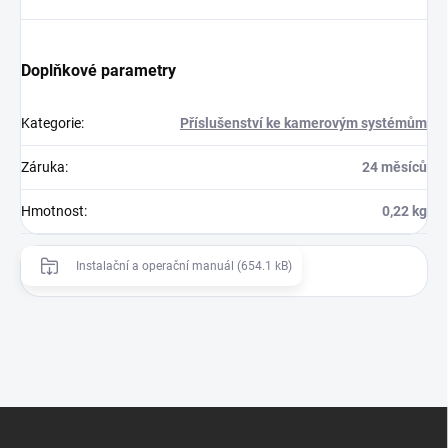
Doplňkové parametry
Kategorie
:
Příslušenství ke kamerovým systémům
Záruka
:
24 měsíců
Hmotnost
:
0,22 kg
Instalační a operační manuál (654.1 kB)
Z
á