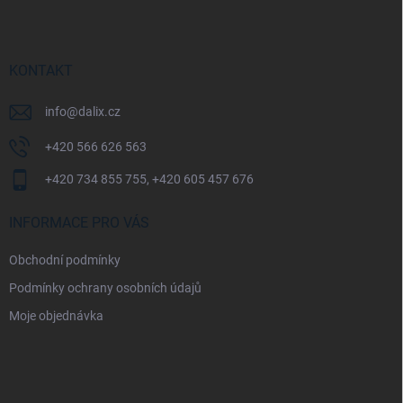
p
a
t
í
KONTAKT
info
@
dalix.cz
+420 566 626 563
+420 734 855 755, +420 605 457 676
INFORMACE PRO VÁS
Obchodní podmínky
Podmínky ochrany osobních údajů
Moje objednávka