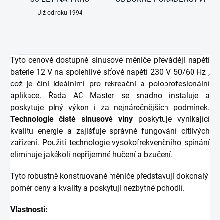
Již od roku 1994
Tyto cenově dostupné sinusové měniče převádějí napětí
baterie 12 V na spolehlivé síťové napětí 230 V 50/60 Hz ,
což je činí ideálními pro rekreační a poloprofesionální
aplikace. Řada AC Master se snadno instaluje a
poskytuje plný výkon i za nejnáročnějších podmínek.
Technologie čisté sinusové vlny
poskytuje vynikající
kvalitu energie a zajišťuje správné fungování citlivých
zařízení. Použití technologie vysokofrekvenčního spínání
eliminuje jakékoli nepříjemné hučení a bzučení.
Tyto robustně konstruované měniče představují dokonalý
poměr ceny a kvality a poskytují nezbytné pohodlí.
Vlastnosti: