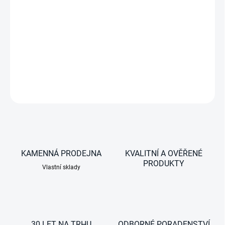
−
+
čistý sinus 12V DC => 230V AC / 700W
DETAILNÍ INFORMACE
ZEPTAT SE
KAMENNÁ PRODEJNA
KVALITNÍ A OVĚŘENÉ
PRODUKTY
Vlastní sklady
30 LET NA TRHU
ODBORNÉ PORADENSTVÍ