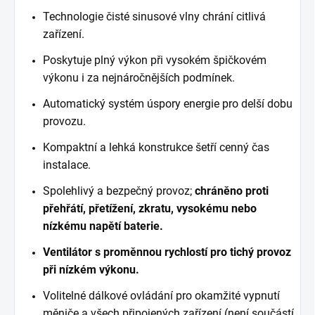
Technologie čisté sinusové vlny chrání citlivá
zařízení.
Poskytuje plný výkon při vysokém špičkovém
výkonu i za nejnáročnějších podmínek.
Automatický systém úspory energie pro delší dobu
provozu.
Kompaktní a lehká konstrukce šetří cenný čas
instalace.
Spolehlivý a bezpečný provoz;
chráněno proti
přehřátí, přetížení, zkratu, vysokému nebo
nízkému napětí baterie.
Ventilátor s proměnnou rychlostí pro tichý provoz
při nízkém výkonu.
Volitelné dálkové ovládání pro okamžité vypnutí
měniče a všech připojených zařízení (není součástí