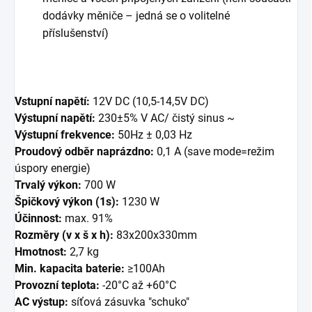
dodávky měniče – jedná se o volitelné
příslušenství)
Vstupní napětí:
12V DC (10,5-14,5V DC)
Výstupní napětí:
230±5% V AC/ čistý sinus ~
Výstupní frekvence:
50Hz ± 0,03 Hz
Proudový odběr naprázdno:
0,1 A (save mode=režim
úspory energie)
Trvalý výkon:
700 W
Špičkový výkon (1s):
1230 W
Účinnost:
max. 91%
Rozměry
(v x š x h):
83x200x330mm
Hmotnost:
2,7 kg
Min. kapacita baterie:
≥100Ah
Provozní teplota:
-20°C až +60°C
AC výstup:
síťová zásuvka "schuko"