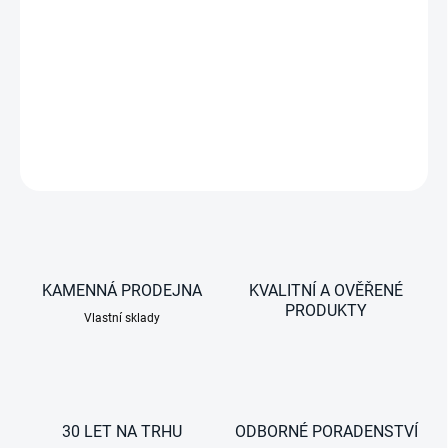
Měrná
SKLADEM U VÝROBCE
cena:
−
+
DETAILNÍ INFORMACE
ZEPTAT SE
KAMENNÁ PRODEJNA
KVALITNÍ A OVĚŘENÉ
PRODUKTY
Vlastní sklady
30 LET NA TRHU
ODBORNÉ PORADENSTVÍ