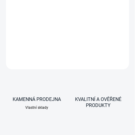
−
+
Bez nucené ventilace, s moskytiérou bez sluneční clony
pro tloušťku střechy 25-42 mm
DETAILNÍ INFORMACE
ZEPTAT SE
KAMENNÁ PRODEJNA
KVALITNÍ A OVĚŘENÉ
PRODUKTY
Vlastní sklady