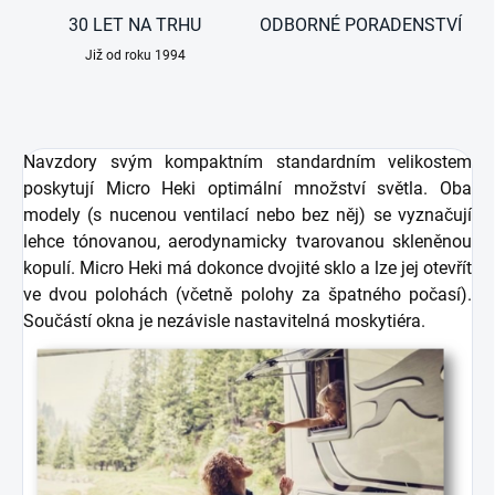
30 LET NA TRHU
ODBORNÉ PORADENSTVÍ
Již od roku 1994
Navzdory svým kompaktním standardním velikostem
poskytují Micro Heki optimální množství světla. Oba
modely (s nucenou ventilací nebo bez něj) se vyznačují
lehce tónovanou, aerodynamicky tvarovanou skleněnou
kopulí. Micro Heki má dokonce dvojité sklo a lze jej otevřít
ve dvou polohách (včetně polohy za špatného počasí).
Součástí okna je nezávisle nastavitelná moskytiéra.