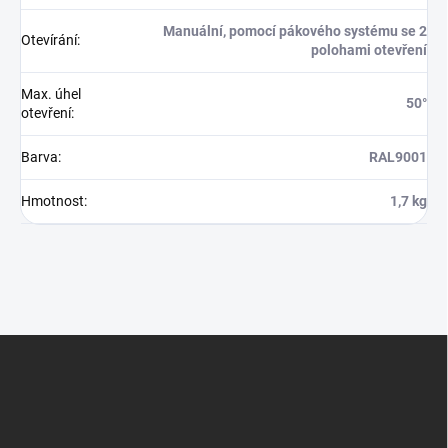
Manuální, pomocí pákového systému se 2
Otevírání
:
polohami otevření
Max. úhel
50°
otevření
:
Barva
:
RAL9001
Hmotnost
:
1,7 kg
Z
á
p
a
t