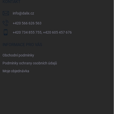
í
KONTAKT
info
@
dalix.cz
+420 566 626 563
+420 734 855 755, +420 605 457 676
INFORMACE PRO VÁS
Obchodní podmínky
Podmínky ochrany osobních údajů
Moje objednávka